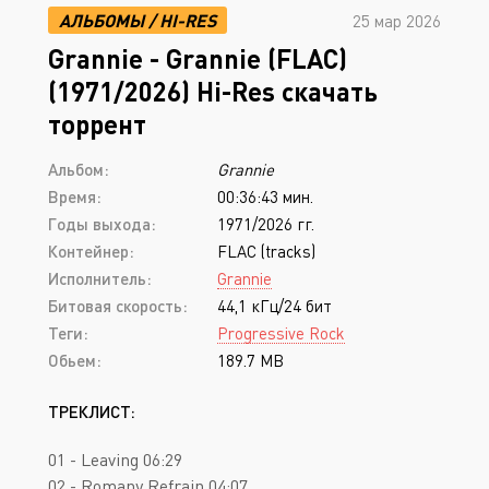
АЛЬБОМЫ
/
HI-RES
25 мар 2026
Grannie - Grannie (FLAC)
(1971/2026) Hi-Res скачать
торрент
Альбом:
Grannie
Время:
00:36:43 мин.
Годы выхода:
1971/2026 гг.
Контейнер:
FLAC (tracks)
Исполнитель:
Grannie
Битовая скорость:
44,1 кГц/24 бит
Теги:
Progressive Rock
Обьем:
189.7 MB
ТРЕКЛИСТ:
01 - Leaving 06:29
02 - Romany Refrain 04:07