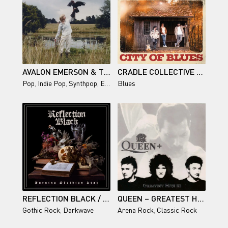
AVALON EMERSON & THE CHARM / WRITTEN INTO CHANGES
CRADLE COLLECTIVE / CITY OF BLUES
Pop
,
Indie Pop
,
Synthpop
,
Electronic
Blues
REFLECTION BLACK / BURNING OBSIDIAN STAR
QUEEN – GREATEST HITS III 1999
Gothic Rock
,
Darkwave
Arena Rock
,
Classic Rock