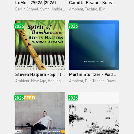
LoMo - 29526 (2026)
Camilla Pisani - Konstellationen (2026)
Berlin School, Synth, Ambient, Abstract
Ambient, Techno, IDM
2026
2026
Steven Halpern - Spirit of Bamboo (432 Hz) (2026)
Martin Stürtzer - Void Pulse (2026)
Ambient, New Age, Healing
Ambient, Dub Techno, Downtempo
2026
2026