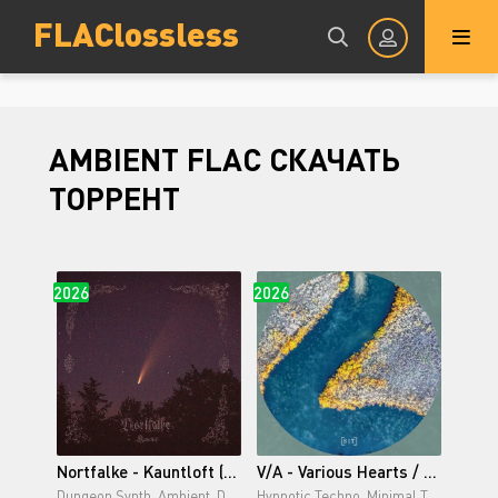
FLAClossless
Авторизация
AMBIENT FLAC СКАЧАТЬ
ТОРРЕНТ
2026
2026
Запомнить
ВОЙТИ НА САЙТ
Регистрация
Восстановить пароль
Или войти через
Nortfalke - Kauntloft (2026)
V/A - Various Hearts / Seventh Year (Part B) (2026)
Dungeon Synth, Ambient, Dark Ambient
Hypnotic Techno, Minimal Techno, Ambient