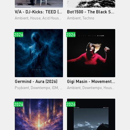
V/A - DJ-Kicks: TEED (2026)
Bot1500 - The Black Sea (2026)
Ambient, House, Acid House, Deep House,
Ambient, Techno
2026
2026
Germind - Aura (2026)
Gigi Masin - Movement (2026)
Psybient, Downtempo, IDM, Glitch, Ambient
Ambient, Downtempo, House, Modern Classical
2026
2026