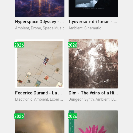
Hyperspace Odyssey - The Corridor of Fading Suns (2026)
flyoversx + driftman - de profundis clamavi ad te domine (2026)
Ambient, Drone, Space Music
Ambient, Cinematic
2026
2026
Federico Durand - La Manzana Mágica (2026)
Dim - The Veins of a Hidden Stair (2026)
Electronic, Ambient, Experimental, Lo-Fi
Dungeon Synth, Ambient, Black Metal
2026
2026