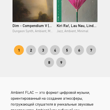
Dim - Compendium V (2026)
Kiri Ra!, Lau Nau, Linda Fredriksson, Matti Bye - nen (2026)
Dungeon Synth, Ambient, Medieval
Jazz, Ambient, Minimal
1
2
3
4
5
6
7
8
9
Ambient FLAC — это формат цифровой музыки,
ориентированный на создание атмосферы,
погружающей слушателя в уникальные звуковые