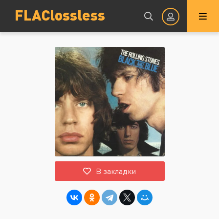
FLAClossless
Авторизация
Запомнить
ВОЙТИ НА САЙТ
В закладки
Регистрация
Восстановить пароль
Или войти через