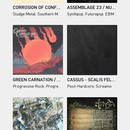
CORROSION OF CONFORMITY - GOOD GOD / BAAD MAN
ASSEMBLAGE 23 / NULL '2025
Sludge Metal
,
Southern Metal
,
Stoner Metal
Synthpop
,
Futurepop
,
EBM
,
Industri
GREEN CARNATION / A DARK POEM, PART II: SANGUIS
CASSUS - SCALIS FELDEN
Progressive Rock
,
Progressive Metal
Post-Hardcore
,
Gothic Metal
,
Screamo