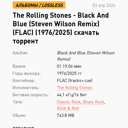
АЛЬБОМЫ
/
LOSSLESS
03 апр 2026
The Rolling Stones - Black And
Blue (Steven Wilson Remix)
(FLAC) (1976/2025) скачать
торрент
Альбом:
Black And Blue (Steven Wilson
Remix)
Время:
01:19:06 мин.
Годы выхода:
1976/2025 гг.
Контейнер:
FLAC (tracks+.cue)
Исполнитель:
The Rolling Stones
Битовая скорость:
44,1 кГц/16 бит
Теги:
Classic Rock
,
Blues Rock
,
Rock & Roll
Обьем:
743.8 MB