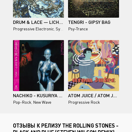
DRUM & LACE — LICHEN
TENGRI - GIPSY BAG
Progressive Electronic
,
Synthwave
Psy-Trance
,
Electronic
,
Experimental
NACHIKO - KUSURIYA NO MUSUME (NACHIKO 1ST)
ATOM JUICE / ATOM JUICE
Pop-Rock
,
New Wave
Progressive Rock
ОТЗЫВЫ К РЕЛИЗУ THE ROLLING STONES -