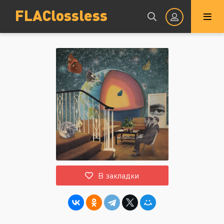
FLAClossless
Авторизация
Запомнить
ВОЙТИ НА САЙТ
В закладки
Регистрация
Восстановить пароль
Или войти через