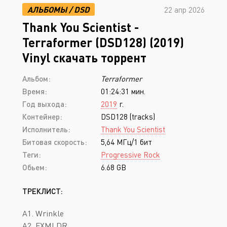
АЛЬБОМЫ
/
DSD
22 апр 2026
Thank You Scientist -
Terraformer (DSD128) (2019)
Vinyl скачать торрент
Альбом:
Terraformer
Время:
01:24:31 мин.
Год выхода:
2019
г.
Контейнер:
DSD128 (tracks)
Исполнитель:
Thank You Scientist
Битовая скорость:
5,64 МГц/1 бит
Теги:
Progressive Rock
Обьем:
6.68 GB
ТРЕКЛИСТ:
A1. Wrinkle
A2. FXMLDR