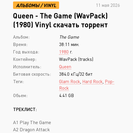
АЛЬБОМЫ
/
VINYL
11 мая 2026
Queen - The Game (WavPack)
(1980) Vinyl скачать торрент
Альбом:
The Game
Время:
38:11 мин.
Год выхода:
1980
г.
Контейнер:
WavPack (tracks)
Исполнитель:
Queen
Битовая скорость:
384.0 кГц/32 бит
Теги:
Glam Rock
,
Hard Rock
,
Pop-
Rock
Обьем:
4.41 GB
ТРЕКЛИСТ:
A1 Play The Game
A2 Dragon Attack