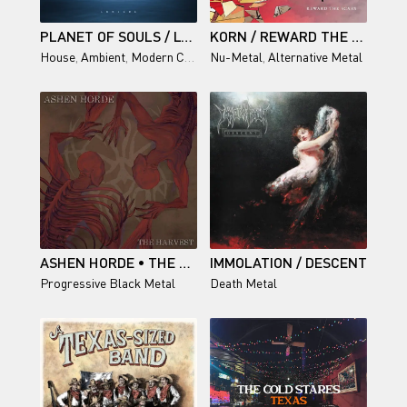
PLANET OF SOULS / LUMIERE
KORN / REWARD THE SCARS (SINGLE)
House
,
Ambient
,
Modern Classical
Nu-Metal
,
Chillwave
,
Alternative Metal
ASHEN HORDE • THE HARVEST
IMMOLATION / DESCENT
Progressive Black Metal
Death Metal