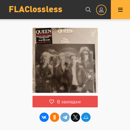
FLAClossless
Авторизация
Запомнить
ВОЙТИ НА САЙТ
В закладки
Регистрация
Восстановить пароль
Или войти через