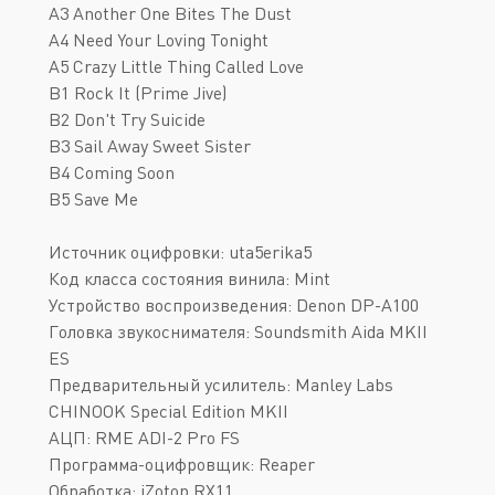
A3 Another One Bites The Dust
A4 Need Your Loving Tonight
A5 Crazy Little Thing Called Love
B1 Rock It (Prime Jive)
B2 Don't Try Suicide
B3 Sail Away Sweet Sister
B4 Coming Soon
B5 Save Me
Источник оцифровки: uta5erika5
Код класса состояния винила: Mint
Устройство воспроизведения: Denon DP-A100
Головка звукоснимателя: Soundsmith Aida MKII
ES
Предварительный усилитель: Manley Labs
CHINOOK Special Edition MKII
АЦП: RME ADI-2 Pro FS
Программа-оцифровщик: Reaper
Обработка: iZotop RX11