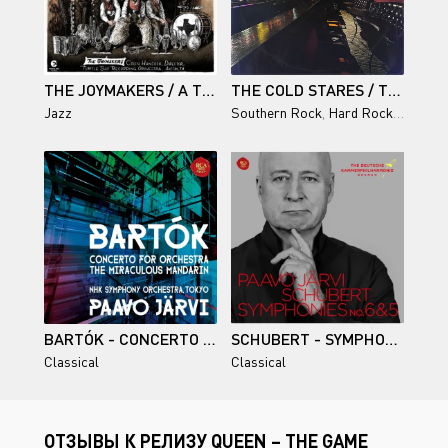
THE JOYMAKERS / A TEXAS-SIZED BAND
THE COLD STARES / TEXAS
Jazz
Southern Rock
,
Hard Rock
,
Blues R
BARTÓK - CONCERTO FOR ORCHESTRA, THE MIRACULOUS MANDARIN SUITE (NHK SYMPHONY ORCHESTRA, PAAVO JÄRVI) - 2021/2023
SCHUBERT - SYMPHONIES NOS. 5 & 6 (DEUTSCHE KAMMERPHILHARMONIE BREMEN, PAAVO JÄRVI) - 2025/2026
Classical
Classical
ОТЗЫВЫ К РЕЛИЗУ QUEEN – THE GAME