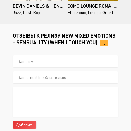
DEVIN DANIELS & HENRY SOLOMON - VS.
SOMO LOUNGE ROMA (ORIENTAL & DEEP SOUND EXPERIENCE) (COMPILED BY DJ MANUEL)
Jazz
,
Post-Bop
Electronic
,
Lounge
,
Oriental House
,
ОТЗЫВЫ К РЕЛИЗУ NEW MIXED EMOTIONS
- SENSUALITY (WHEN I TOUCH YOU)
0
Добавить