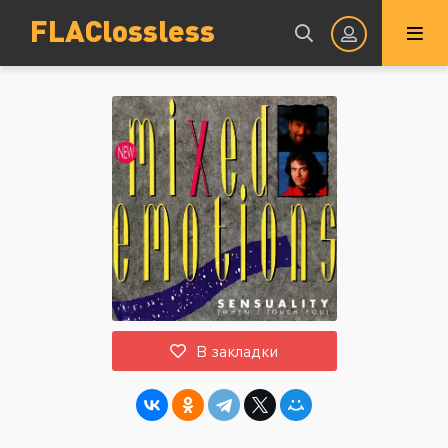
FLAClossless
Авторизация
Запомнить
ВОЙТИ НА САЙТ
В закладки
Регистрация
Восстановить пароль
Или войти через