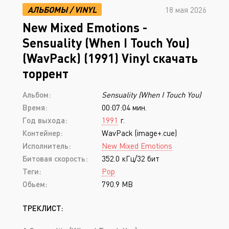
АЛЬБОМЫ
/
VINYL
18 мая 2026
New Mixed Emotions -
Sensuality (When I Touch You)
(WavPack) (1991) Vinyl скачать
торрент
Альбом:
Sensuality (When I Touch You)
Время:
00:07:04 мин.
Год выхода:
1991
г.
Контейнер:
WavPack (image+.cue)
Исполнитель:
New Mixed Emotions
Битовая скорость:
352.0 кГц/32 бит
Теги:
Pop
Обьем:
790.9 MB
ТРЕКЛИСТ: