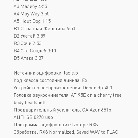
A3 Малибу 4:55
A4 May Way 3:55
A5 Hout Dog 1:15
B1 Странная Женщина 6:50
B2 Улетай 3:59
B3 Сочи 2:53
B4 Сто Свадеб 3:10
B5 Атака 3:37
Источник оцифровки: lacie.b
Код класса состояния винила: Ex
Устройство воспроизведения: Denon dp-400
Головка звукоснимателя: AT 95E on a cherry tree
body headshell
Предварительный усилитель: CA Azur 651p
АЦП: SB 0270 usb
Программа-оцифровщик: Izotope RX8
Обработка: RX8 Normalized, Saved WAV to FLAC