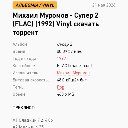
АЛЬБОМЫ
/
VINYL
21 мая 2026
Михаил Муромов - Супер 2
(FLAC) (1992) Vinyl скачать
торрент
Альбом:
Супер 2
Время:
00:39:57 мин.
Год выхода:
1992
г.
Контейнер:
FLAC (image+.cue)
Исполнитель:
Михаил Муромов
Битовая скорость:
48.0 кГц/24 бит
Теги:
Pop
Обьем:
463.6 MB
ТРЕКЛИСТ:
A1 Сладкий Яд 4:06
A2 Малыш 4:35