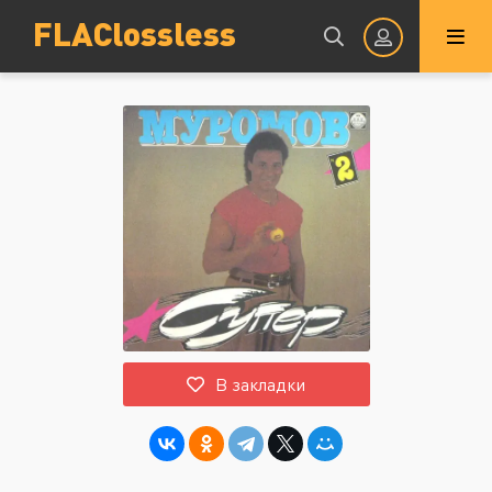
FLAClossless
Авторизация
Запомнить
ВОЙТИ НА САЙТ
В закладки
Регистрация
Восстановить пароль
Или войти через