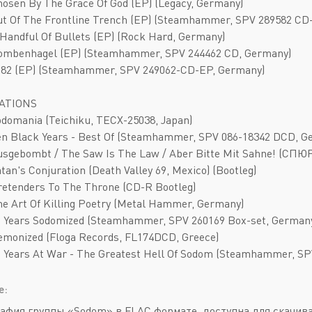
hosen By The Grace Of God (EP) (Legacy, Germany)
ut Of The Frontline Trench (EP) (Steamhammer, SPV 289582 CD
 Handful Of Bullets (EP) (Rock Hard, Germany)
Bombenhagel (EP) (Steamhammer, SPV 244462 CD, Germany)
1982 (EP) (Steamhammer, SPV 249062-CD-EP, Germany)
ATIONS
odomania (Teichiku, TECX-25038, Japan)
en Black Years - Best Of (Steamhammer, SPV 086-18342 DCD, G
usgebombt / The Saw Is The Law / Aber Bitte Mit Sahne! (СПЮР
atan's Conjuration (Death Valley 69, Mexico) (Bootleg)
retenders To The Throne (CD-R Bootleg)
he Art Of Killing Poetry (Metal Hammer, Germany)
0 Years Sodomized (Steamhammer, SPV 260169 Box-set, German
emonized (Floga Records, FL174DCD, Greece)
0 Years At War - The Greatest Hell Of Sodom (Steamhammer, SP
е:
афия группы «Sodom» в FLAC формате, доступна для скачив