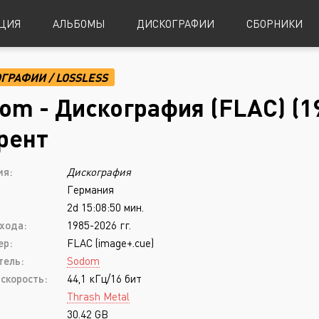
ЦИЯ
АЛЬБОМЫ
ДИСКОГРАФИИ
СБОРНИКИ
ОГРАФИИ
/
LOSSLESS
Alternative Metal
Power Metal
om - Дискография (FLAC) (1
Alternative Rock
Progressive Metal
рент
Indie Rock
Sludge Metal
ия:
Дискография
Industrial Metal
Speed Metal
Германия
Metalcore
Symphonic Metal
2d 15:08:50 мин.
Nu-Metal
Symphonic Power Metal
хода:
1985-2026 гг.
ер:
FLAC (image+.cue)
Post-Hardcore
Thrash Metal
тель:
Sodom
Punk Rock
Blues
скорость:
44,1 кГц/16 бит
Thrash Metal
Black Metal
Classical
30.42 GB