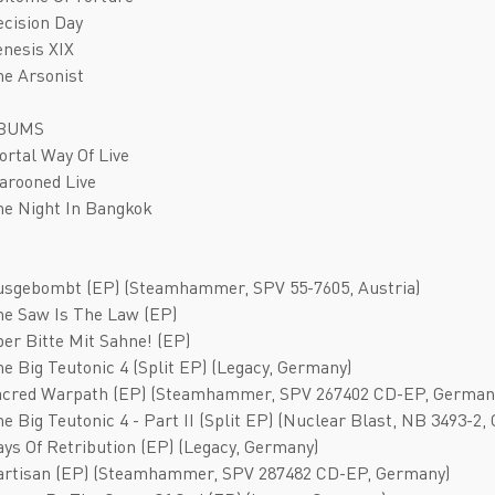
ecision Day
enesis XIX
he Arsonist
LBUMS
ortal Way Of Live
arooned Live
ne Night In Bangkok
usgebombt (EP) (Steamhammer, SPV 55-7605, Austria)
he Saw Is The Law (EP)
ber Bitte Mit Sahne! (EP)
he Big Teutonic 4 (Split EP) (Legacy, Germany)
Sacred Warpath (EP) (Steamhammer, SPV 267402 CD-EP, German
he Big Teutonic 4 - Part II (Split EP) (Nuclear Blast, NB 3493-2
ays Of Retribution (EP) (Legacy, Germany)
Partisan (EP) (Steamhammer, SPV 287482 CD-EP, Germany)