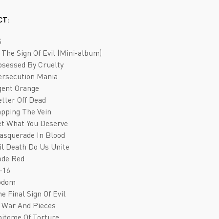
Deathcore
Jazz
СТ:
Death Metal
Pop
Doom Metal
AOR
S
n The Sign Of Evil (Mini-album)
Folk Metal
Blues Rock
bsessed By Cruelty
Gothic Metal
Classic Rock
ersecution Mania
gent Orange
Groove Metal
Folk Rock
etter Off Dead
Heavy Metal
Hard Rock
apping The Vein
et What You Deserve
Melodic Death Metal
New Wave
asquerade In Blood
Til Death Do Us Unite
ode Red
-16
Sodom
e Final Sign Of Evil
n War And Pieces
pitome Of Torture