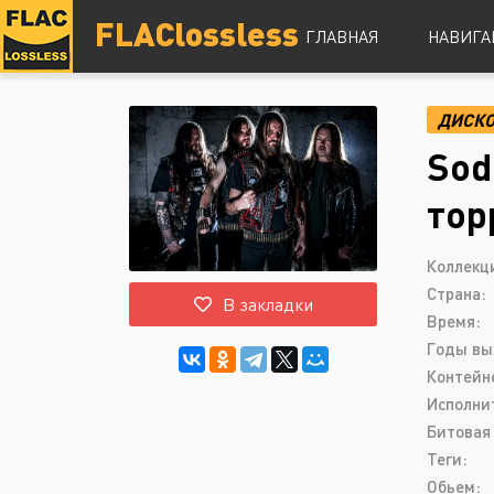
FLAClossless
ГЛАВНАЯ
НАВИГА
ДИСК
DSD
Sod
Hi-Res
Lossless
тор
Vinyl
Топ 100
Коллекц
Страна:
В закладки
Время:
Годы вы
Контейн
Исполни
Битовая 
Теги:
Обьем: