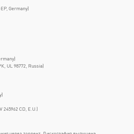
-EP, Germany)
ermany)
К, UL 98772, Russia)
y)
V 245962 CD, E.U.)
ания через торрент. Дискография выпущена