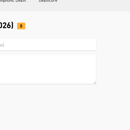
mphonic Deathcore
Deathcore
026)
0