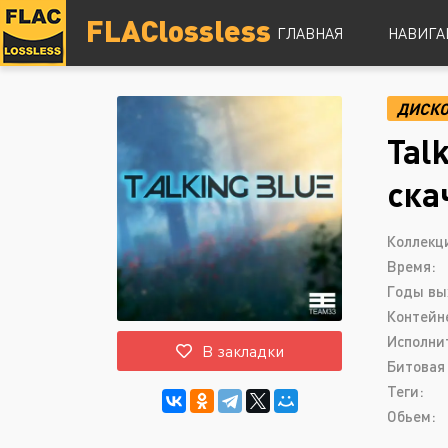
FLAClossless
ГЛАВНАЯ
НАВИГА
ДИСК
DSD
Tal
Hi-Res
Lossless
ска
Vinyl
Топ 100
Коллекц
Время:
Годы вы
Контейн
Исполни
В закладки
Битовая 
Теги:
Обьем: