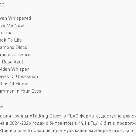
Deathcore
Jazz
СТ:
Death Metal
Pop
lven Whispered
Doom Metal
AOR
Love Me Now
artina
Folk Metal
Blues Rock
ack To Life
Gothic Metal
Classic Rock
iamond Disco
imeless Desire
Groove Metal
Folk Rock
a Rosa Azul
Heavy Metal
Hard Rock
olden Whisper
aves Of Obsession
Melodic Death Metal
New Wave
Echos Of Home
ummer In Your Eyes
е:
афия группы «Talking Blue» в FLAC формате, доступна для с
а в 2024-2026 годах с битрейтом в 44,1 кГц/16 бит и продолж
 Blue исполняет свои песни в музыкальном жанре Euro-Disco