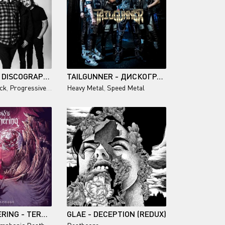
KARNIVOOL - DISCOGRAPHY (2001-2026)
TAILGUNNER - ДИСКОГРАФИЯ (2022-2026)
ck
,
Progressive Metal
Heavy Metal
,
Speed Metal
OVID'S WITHERING - TERRAPHAGED (REPHAGED)
GLAE - DECEPTION (REDUX)