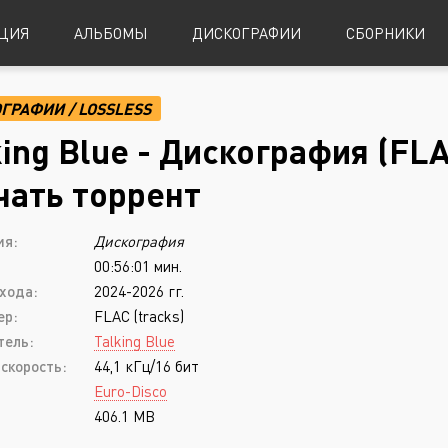
ЦИЯ
АЛЬБОМЫ
ДИСКОГРАФИИ
СБОРНИКИ
ОГРАФИИ
/
LOSSLESS
Alternative Metal
Power Metal
king Blue - Дискография (FLA
Alternative Rock
Progressive Metal
чать торрент
Indie Rock
Sludge Metal
ия:
Дискография
Industrial Metal
Speed Metal
00:56:01 мин.
Metalcore
Symphonic Metal
хода:
2024-2026 гг.
Nu-Metal
Symphonic Power Metal
ер:
FLAC (tracks)
тель:
Talking Blue
Post-Hardcore
Thrash Metal
скорость:
44,1 кГц/16 бит
Punk Rock
Blues
Euro-Disco
406.1 MB
Black Metal
Classical