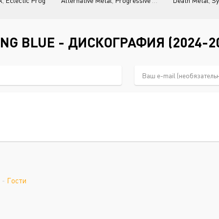
k
,
Eclectic Prog
Alternative Metal
,
Progressive Rock
Death Metal
,
Sy
NG BLUE - ДИСКОГРАФИЯ (2024-2
-
Гости