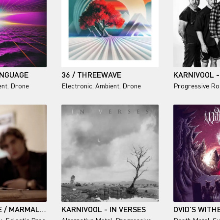
ANGUAGE
36 / THREEWAVE
ent
,
Drone
Electronic
,
Ambient
,
Drone
Progressive Ro
WESSEX FAYRE / MARMALADE
KARNIVOOL - IN VERSES