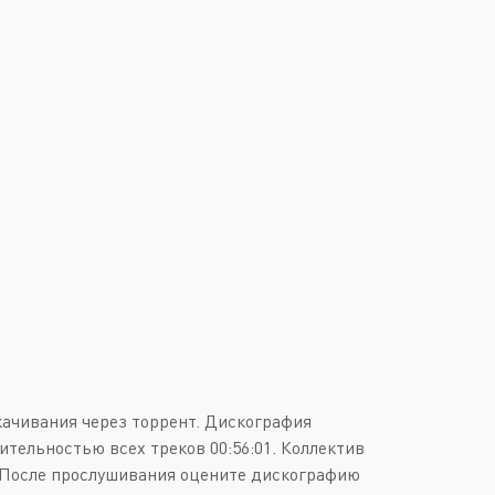
Downtempo
Или войти через
Industrial
Italo-Disco
New Age
Synthpop
Synthwave
Techno
Trance
качивания через торрент. Дискография
ительностью всех треков 00:56:01. Коллектив
. После прослушивания оцените дискографию