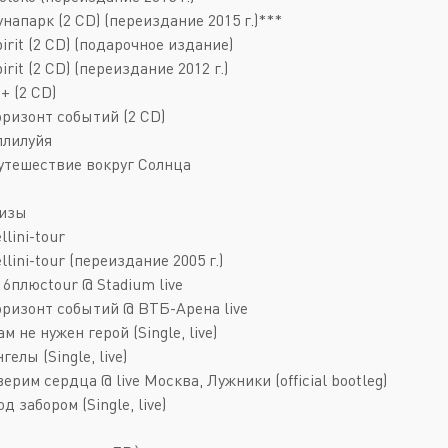
унапарк (2 CD) (переиздание 2015 г.)***
pirit (2 CD) (подарочное издание)
pirit (2 CD) (переиздание 2012 г.)
6+ (2 CD)
оризонт событий (2 CD)
ллилуйя
Путешествие вокруг Солнца
лизы
llini-tour
ellini-tour (переиздание 2005 г.)
16плюсtour @ Stadium live
Горизонт событий @ ВТБ-Арена live
ам не нужен герой (Single, live)
гелы (Single, live)
верим сердца @ live Москва, Лужники (official bootleg)
од забором (Single, live)