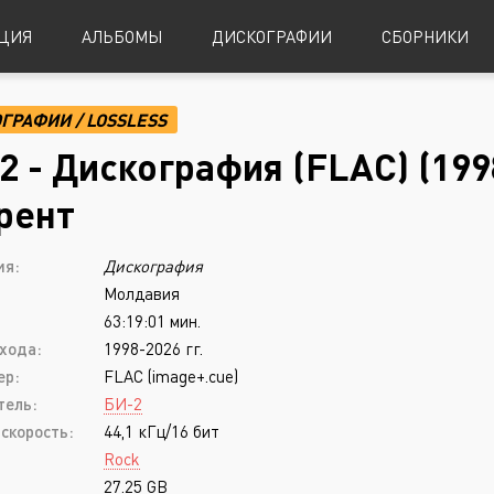
ЦИЯ
АЛЬБОМЫ
ДИСКОГРАФИИ
СБОРНИКИ
ОГРАФИИ
/
LOSSLESS
Alternative Metal
Power Metal
2 - Дискография (FLAC) (199
Alternative Rock
Progressive Metal
рент
Indie Rock
Sludge Metal
ия:
Дискография
Industrial Metal
Speed Metal
Молдавия
Metalcore
Symphonic Metal
63:19:01 мин.
Nu-Metal
Symphonic Power Metal
хода:
1998-2026 гг.
ер:
FLAC (image+.cue)
Post-Hardcore
Thrash Metal
тель:
БИ-2
Punk Rock
Blues
скорость:
44,1 кГц/16 бит
Rock
Black Metal
Classical
27.25 GB