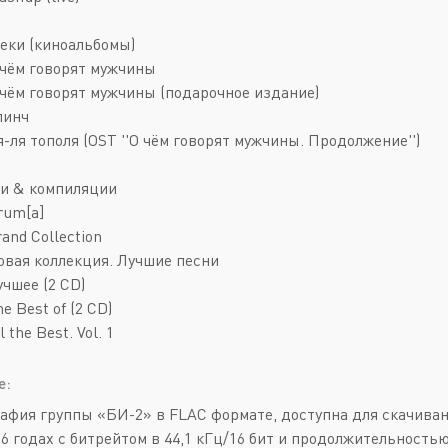
еки (киноальбомы)
О чём говорят мужчины
О чём говорят мужчины (подарочное издание)
линч
я-ля тополя (OST ''О чём говорят мужчины. Продолжение'')
и & компиляции
rum[a]
rand Collection
Новая коллекция. Лучшие песни
учшее (2 CD)
he Best of (2 CD)
l the Best. Vol. 1
е:
афия группы «БИ-2» в FLAC формате, доступна для скачиван
26 годах с битрейтом в 44,1 кГц/16 бит и продолжительностью