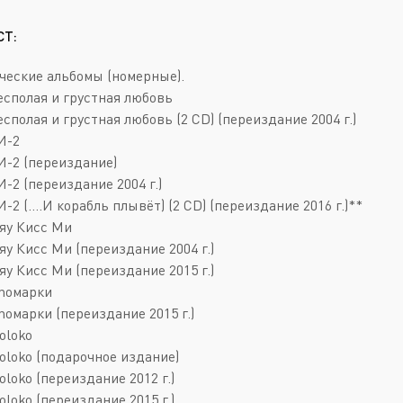
Deathcore
Jazz
СТ:
Death Metal
Pop
Doom Metal
AOR
ческие альбомы (номерные).
Бесполая и грустная любовь
Folk Metal
Blues Rock
есполая и грустная любовь (2 CD) (переиздание 2004 г.)
Gothic Metal
Classic Rock
И-2
БИ-2 (переиздание)
Groove Metal
Folk Rock
И-2 (переиздание 2004 г.)
Heavy Metal
Hard Rock
И-2 (....И корабль плывёт) (2 CD) (переиздание 2016 г.)**
Мяу Кисс Ми
Melodic Death Metal
New Wave
яу Кисс Ми (переиздание 2004 г.)
яу Кисс Ми (переиздание 2015 г.)
Иnoмарки
noмарки (переиздание 2015 г.)
oloko
Moloko (подарочное издание)
oloko (переиздание 2012 г.)
oloko (переиздание 2015 г.)