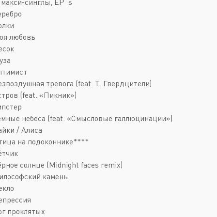
 макси-синглы, EP`s
еребро
олки
Моя любовь
есок
уза
Оптимист
езвоздушная тревога (feat. Т. Гвердцители)
стров (feat. «Пикник»)
ипстер
Тёмные небеса (feat. «Смысловые галлюцинации»)
айки / Алиса
Птица на подоконнике****
ётчик
ёрное солнце (Midnight faces remix)
Философский камень
екло
Депрессия
Бог проклятых