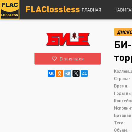
FLAClossless
ГЛАВНАЯ
НАВИГА
ДИСК
DSD
БИ-
Hi-Res
Lossless
тор
В закладки
Vinyl
Топ 100
Коллекц
Страна:
Время:
Годы вы
Контейн
Исполни
Битовая 
Теги:
Обьем: