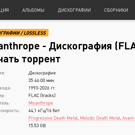
ЦИЯ
АЛЬБОМЫ
ДИСКОГРАФИИ
СБОРНИКИ
ОГРАФИИ
/
LOSSLESS
Alternative Metal
Power Metal
anthrope - Дискография (FLA
Alternative Rock
Progressive Metal
чать торрент
Indie Rock
Sludge Metal
ия:
Дискография
Industrial Metal
Speed Metal
35:46:00 мин.
Metalcore
Symphonic Metal
хода:
1993-2026 гг.
Nu-Metal
Symphonic Power Metal
ер:
FLAC (tracks)
тель:
Misanthrope
Post-Hardcore
Thrash Metal
скорость:
44,1 кГц/16 бит
Punk Rock
Blues
Progressive Death Metal
,
Melodic Death Metal
,
Avant
15.53 GB
Black Metal
Classical