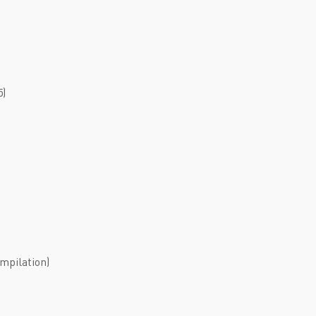
Downtempo
Или войти через
Industrial
Italo-Disco
New Age
5)
Synthpop
Synthwave
Techno
Trance
mpilation)