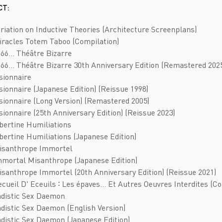
Deathcore
Jazz
СТ:
Death Metal
Pop
ariation on Inductive Theories (Architecture Screenplans)
Doom Metal
AOR
iracles Totem Taboo (Compilation)
666... Théâtre Bizarre
Folk Metal
Blues Rock
666... Théâtre Bizarre 30th Anniversary Edition (Remastered 202
Gothic Metal
Classic Rock
isionnaire
isionnaire (Japanese Edition) (Reissue 1998)
Groove Metal
Folk Rock
isionnaire (Long Version) (Remastered 2005)
Heavy Metal
Hard Rock
isionnaire (25th Anniversary Edition) (Reissue 2023)
ibertine Humiliations
Melodic Death Metal
New Wave
ibertine Humiliations (Japanese Edition)
Misanthrope Immortel
mmortal Misanthrope (Japanese Edition)
isanthrope Immortel (20th Anniversary Edition) (Reissue 2021)
ecueil D' Eceuils ∶ Les épaves… Et Autres Oeuvres Interdites (Co
adistic Sex Daemon
adistic Sex Daemon (English Version)
adistic Sex Daemon (Japanese Edition)