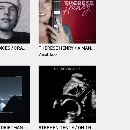
GUIDED BY VOICES / CRAWLSPACE OF THE PANTHEON
THERESE HENRY / AIMANT SI PASSION
Vocal Jazz
FLYOVERSX + DRIFTMAN - DE PROFUNDIS CLAMAVI AD TE DOMINE
STEPHEN TENTE / ON THE CHANGES