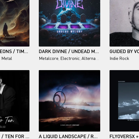
HORIZON OF AEONS / TIMELESS FORMS OF DESOLATION
DARK DIVINE / UNDEAD MELODY
c Metal
Metalcore
,
Electronic
,
Alternative Metal
Indie Rock
SIMON HALABI / TEN FOR TEN
A LIQUID LANDSCAPE / ROGUE PLANET