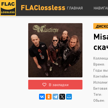
FLAClossless
ГЛАВНАЯ
НАВИГА
ДИСК
DSD
Mis
Hi-Res
Lossless
ска
Vinyl
Топ 100
Коллекц
Время:
Годы вы
Контейн
Исполни
В закладки
Битовая 
Теги:
Обьем: