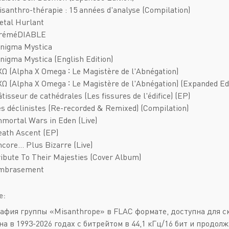
isanthro-thérapie : 15 années d'analyse (Compilation)
etal Hurlant
IrréméDIABLE
Ænigma Mystica
nigma Mystica (English Edition)
XΩ (Alpha X Omega ∶ Le Magistère de l'Abnégation)
XΩ (Alpha X Omega ∶ Le Magistère de l'Abnégation) (Expanded Ed
tisseur de cathédrales (Les fissures de l'édifice) (EP)
es déclinistes (Re-recorded & Remixed) (Compilation)
mmortal Wars in Eden (Live)
eath Ascent (EP)
ncore… Plus Bizarre (Live)
ribute To Their Majesties (Cover Album)
Embrasement
е:
афия группы «Misanthrope» в FLAC формате, доступна для с
а в 1993-2026 годах с битрейтом в 44,1 кГц/16 бит и продолж