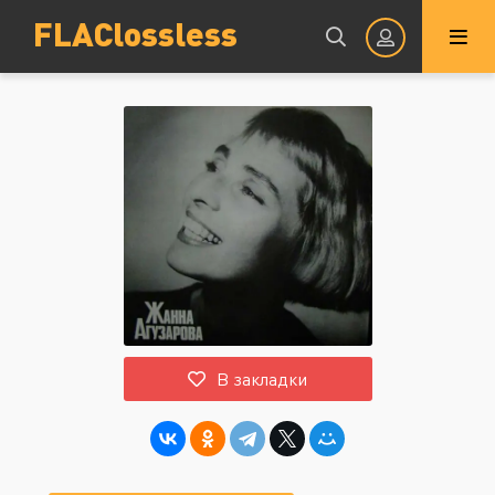
FLAClossless
Авторизация
Запомнить
ВОЙТИ НА САЙТ
В закладки
Регистрация
Восстановить пароль
Или войти через