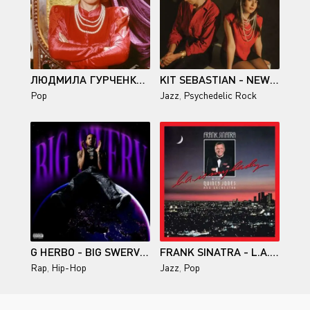
ЛЮДМИЛА ГУРЧЕНКО - ДИСКОГРАФИЯ (1994-2009)
KIT SEBASTIAN - NEW INTERNATIONALE (2024)
Pop
Jazz
,
Psychedelic Rock
G HERBO - BIG SWERV 2.0 (2024)
FRANK SINATRA - L.A. IS MY LADY [DELUXE EDITION] (1984/2024)
Rap
,
Hip-Hop
Jazz
,
Pop