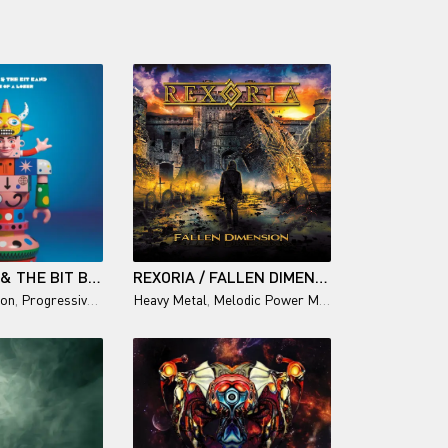
JUAN BELDA & THE BIT BAND / MEMORIES OF A LOSER
REXORIA / FALLEN DIMENSION
ock
ion
,
Progressive Rock
Heavy Metal
,
Melodic Power Metal