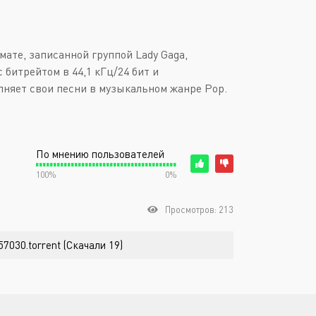
ате, записанной группой Lady Gaga,
 битрейтом в 44,1 кГц/24 бит и
олняет свои песни в музыкальном жанре Pop.
По мнению пользователей
100%
0%
Просмотров: 213
57030.torrent (Скачали 19)