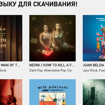
ЗЫКУ ДЛЯ СКАЧИВАНИЯ!
MIDGE URE - A MAN OF TWO WORLDS WORLD ONE: SONGS
NEONI / HOW TO KILL A FAIRYTALE
Rock
Dark Pop
,
Alternative Pop
,
Cinematic Pop
Jazz Rock
,
Electro-R
,
Fus