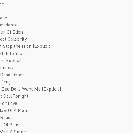
Deathcore
Jazz
СТ:
Death Metal
Pop
ease
Doom Metal
AOR
acadabra
den Of Eden
Folk Metal
Blues Rock
fect Celebrity
Gothic Metal
Classic Rock
t Stop the High [Explicit]
ish Into You
Groove Metal
Folk Rock
ah [Explicit]
Heavy Metal
Hard Rock
bieboy
 Dead Dance
Melodic Death Metal
New Wave
eDrug
 Bad Do U Want Me [Explicit]
't Call Tonight
 For Love
dow Of A Man
 Beast
de Of Grass
 With A Smile