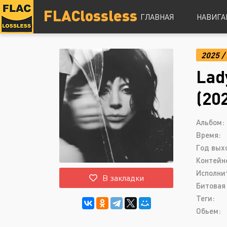
FLAClossless
ГЛАВНАЯ
НАВИГА
2025
/
DSD
Lad
Hi-Res
Lossless
(20
Vinyl
Топ 100
Альбом:
Время:
Год вых
Контейн
Исполни
В закладки
Битовая 
Теги:
Обьем: