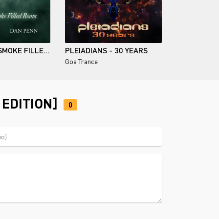
DAN PENN / SMOKE FILLED ROOM
PLEIADIANS - 30 YEARS
Goa Trance
 EDITION]
0