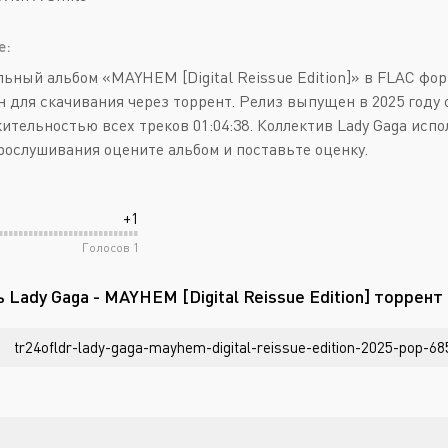
е:
ьный альбом «MAYHEM [Digital Reissue Edition]» в FLAC форм
н для скачивания через торрент. Релиз выпущен в 2025 году с
ительностью всех треков 01:04:38. Коллектив Lady Gaga исп
рослушивания оцените альбом и поставьте оценку.
+1
Голосов
1
 Lady Gaga - MAYHEM [Digital Reissue Edition] торрент
tr24ofldr-lady-gaga-mayhem-digital-reissue-edition-2025-pop-68