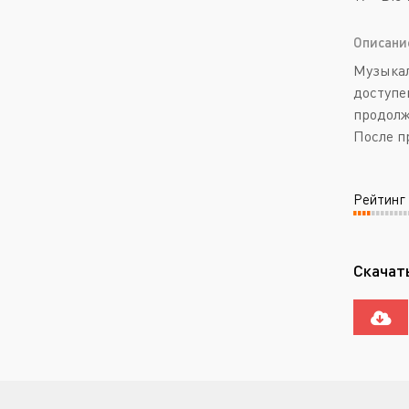
Описани
Музыкал
доступе
продолж
После п
Рейтинг
Скачать