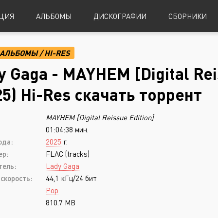
ЦИЯ
АЛЬБОМЫ
ДИСКОГРАФИИ
СБОРНИКИ
АЛЬБОМЫ
/
HI-RES
Alternative Metal
Power Metal
y Gaga - MAYHEM [Digital Rei
Alternative Rock
Progressive Metal
25) Hi-Res скачать торрент
Indie Rock
Sludge Metal
MAYHEM [Digital Reissue Edition]
Industrial Metal
Speed Metal
01:04:38 мин.
Metalcore
Symphonic Metal
ода:
2025
г.
Nu-Metal
Symphonic Power Metal
ер:
FLAC (tracks)
тель:
Lady Gaga
Post-Hardcore
Thrash Metal
скорость:
44,1 кГц/24 бит
Punk Rock
Blues
Pop
810.7 MB
Black Metal
Classical