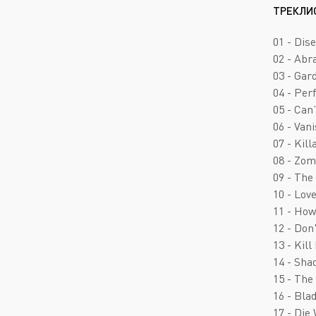
ТРЕКЛИ
01 - Dis
02 - Abr
03 - Gar
04 - Per
05 - Can’
06 - Van
07 - Kill
08 - Zom
09 - The
10 - Lov
11 - How
12 - Don
13 - Kill
14 - Sha
15 - The
16 - Bla
17 - Die