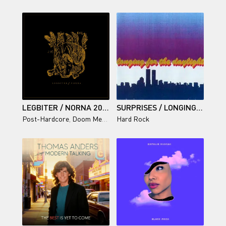
LEGBITER / NORNA 2026
SURPRISES / LONGING FOR THE DAYLIGHT
Post-Hardcore
,
Doom Metal
,
Noise Rock
Hard Rock
,
Sludge Metal