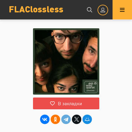
FLAClossless
Авторизация
Запомнить
ВОЙТИ НА САЙТ
В закладки
Регистрация
Восстановить пароль
Или войти через