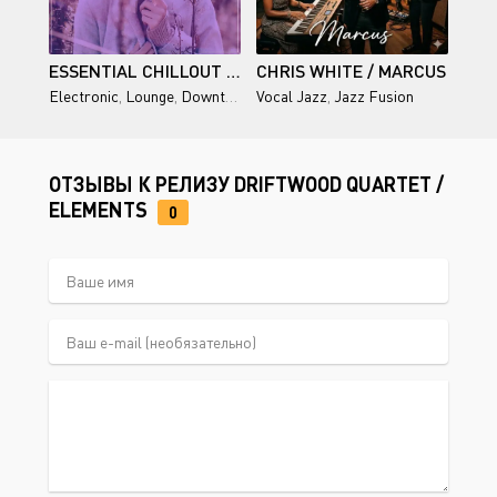
ESSENTIAL CHILLOUT VIBES
CHRIS WHITE / MARCUS
Electronic
,
Lounge
,
Downtempo
Vocal Jazz
,
Chillout
,
Jazz Fusion
ОТЗЫВЫ К РЕЛИЗУ DRIFTWOOD QUARTET /
ELEMENTS
0