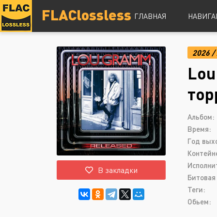
FLAClossless
ГЛАВНАЯ
НАВИГА
2026
/
DSD
Lou
Hi-Res
Lossless
тор
Vinyl
Топ 100
Альбом:
Время:
Год вых
Контейн
Исполни
В закладки
Битовая 
Теги:
Обьем: