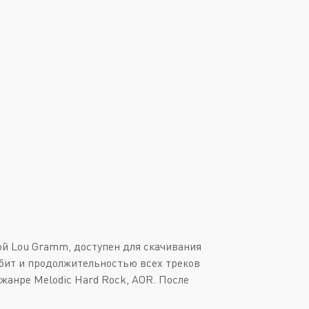
Downtempo
Или войти через
Industrial
Italo-Disco
New Age
Synthpop
Synthwave
Techno
Trance
ой Lou Gramm, доступен для скачивания
4 бит и продолжительностью всех треков
жанре Melodic Hard Rock, AOR. После