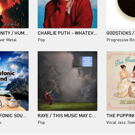
SONS OF ETERNITY / HUMAN BEAST
CHARLIE PUTH - WHATEVER'S CLEVER!
GODSTICKS /
er Metal
Pop
Progressive Ro
JBRI - INHEXAFONIC SOUND - 2026
RAYE / THIS MUSIC MAY CONTAIN HOPE.
k
Pop
Vocal Jazz
,
Swi