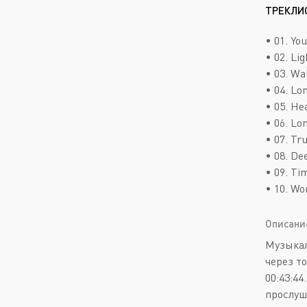
ТРЕКЛИ
• 01. You
• 02. Lig
• 03. Wa
• 04. Lo
• 05. Hea
• 06. Lo
• 07. Tr
• 08. Dee
• 09. Ti
• 10. Wo
Описани
Музыкал
через т
00:43:4
прослуш