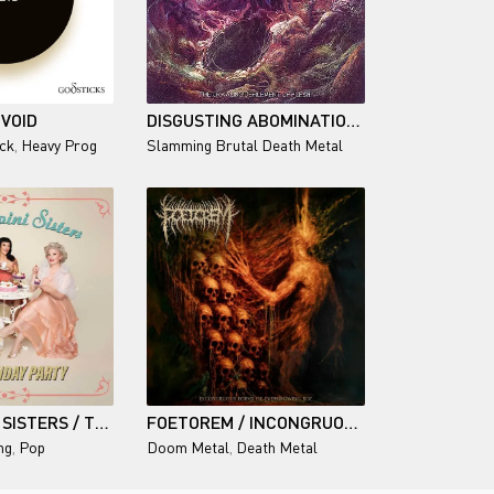
 VOID
DISGUSTING ABOMINATION - THE CRAWLING DEFILEMENT OF FLESH
ck
,
Heavy Prog
Slamming Brutal Death Metal
THE PUPPINI SISTERS / THE BIRTHDAY PARTY
FOETOREM / INCONGRUOUS FORMS OF EVERGROWING ROT
ng
,
Pop
Doom Metal
,
Death Metal