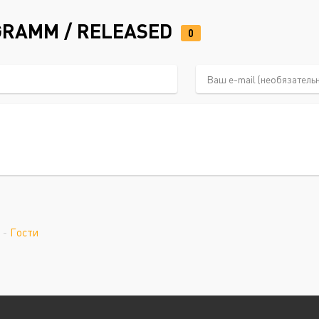
GRAMM / RELEASED
0
-
Гости