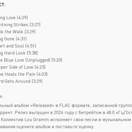
Deathcore
Jazz
СТ:
Death Metal
Pop
ng Love (4:29)
Doom Metal
AOR
htning Strikes (3:27)
lk the Walk (3:29)
Folk Metal
Blues Rock
ng Gone (4:31)
Gothic Metal
Classic Rock
rt and Soul (4:51)
ng Hard Look (5:38)
Groove Metal
Folk Rock
ue Blue Love (Unplugged) (5:20)
Heavy Metal
Hard Rock
per Side of Love (4:25)
me Heals the Pain (4:03)
Melodic Death Metal
New Wave
rd Gets Around (3:29)
е:
ьный альбом «Released» в FLAC формате, записанной групп
оррент. Релиз выпущен в 2026 году с битрейтом в 48.0 кГц/2
4. Коллектив Lou Gramm исполняет свои песни в музыкальном 
ивания оцените альбом и поставьте оценку.