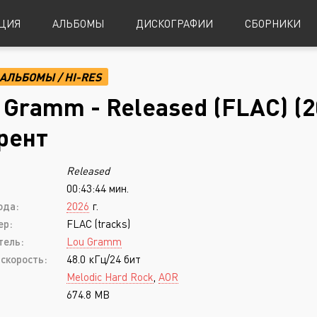
ЦИЯ
АЛЬБОМЫ
ДИСКОГРАФИИ
СБОРНИКИ
АЛЬБОМЫ
/
HI-RES
Alternative Metal
Power Metal
 Gramm - Released (FLAC) (2
Alternative Rock
Progressive Metal
рент
Indie Rock
Sludge Metal
Released
Industrial Metal
Speed Metal
00:43:44 мин.
Metalcore
Symphonic Metal
ода:
2026
г.
Nu-Metal
Symphonic Power Metal
ер:
FLAC (tracks)
тель:
Lou Gramm
Post-Hardcore
Thrash Metal
скорость:
48.0 кГц/24 бит
Punk Rock
Blues
Melodic Hard Rock
,
AOR
674.8 MB
Black Metal
Classical