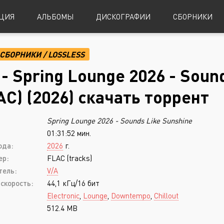
ЦИЯ
АЛЬБОМЫ
ДИСКОГРАФИИ
СБОРНИКИ
СБОРНИКИ
/
LOSSLESS
Alternative Metal
Power Metal
 - Spring Lounge 2026 - Soun
Alternative Rock
Progressive Metal
AC) (2026) скачать торрент
Indie Rock
Sludge Metal
:
Spring Lounge 2026 - Sounds Like Sunshine
Industrial Metal
Speed Metal
01:31:52 мин.
Metalcore
Symphonic Metal
ода:
2026
г.
Nu-Metal
Symphonic Power Metal
ер:
FLAC (tracks)
тель:
V/A
Post-Hardcore
Thrash Metal
скорость:
44,1 кГц/16 бит
Punk Rock
Blues
Electronic
,
Lounge
,
Downtempo
,
Chillout
512.4 MB
Black Metal
Classical