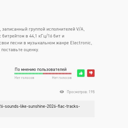
е, записанный группой исполнителей V/A,
 битрейтом в 44,1 кГц/16 бит и
свои песни в музыкальном жанре Electronic,
 поставьте оценку.
По мнению пользователей
Нет голосов
Нет голосов
Просмотров: 198
26-sounds-like-sunshine-2026-flac-tracks-