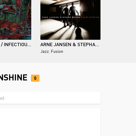
CRYPTWORM / INFECTIOUS PATHOLOGICAL WASTE
ARNE JANSEN & STEPHAN BRAUN / SHORT STORIES
Jazz
,
Fusion
UNSHINE
0