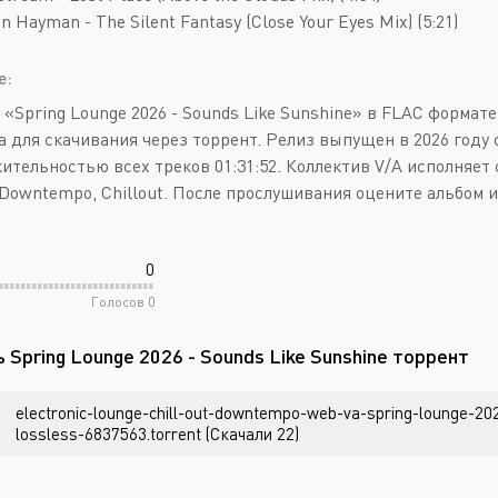
an Hayman - The Silent Fantasy (Close Your Eyes Mix) (5:21)
е:
 «Spring Lounge 2026 - Sounds Like Sunshine» в FLAC формат
а для скачивания через торрент. Релиз выпущен в 2026 году с
ительностью всех треков 01:31:52. Коллектив V/A исполняет 
 Downtempo, Chillout. После прослушивания оцените альбом и
0
Голосов
0
 Spring Lounge 2026 - Sounds Like Sunshine торрент
electronic-lounge-chill-out-downtempo-web-va-spring-lounge-20
lossless-6837563.torrent (Скачали 22)