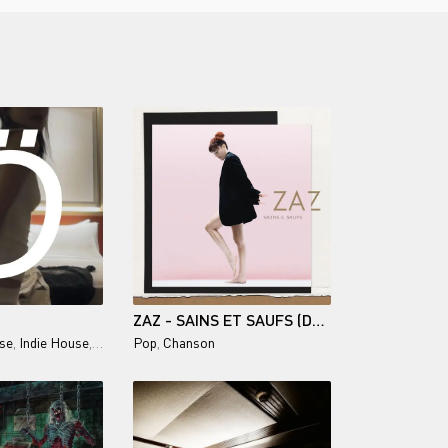
ZAZ - SAINS ET SAUFS (DELUXE) - 2025/2026
se
,
Indie House
,
Indie Dance
Pop
,
Chanson