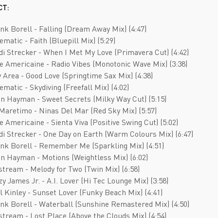
Deathcore
Jazz
СТ:
Death Metal
Pop
ank Borell - Falling (Dream Away Mix) (4:47)
Doom Metal
AOR
ematic - Faith (Bluepill Mix) (5:29)
adi Strecker - When I Met My Love (Primavera Cut) (4:42)
Folk Metal
Blues Rock
fe Americaine - Radio Vibes (Monotonic Wave Mix) (3:38)
Gothic Metal
Classic Rock
y Area - Good Love (Springtime Sax Mix) (4:38)
ematic - Skydiving (Freefall Mix) (4:02)
Groove Metal
Folk Rock
an Hayman - Sweet Secrets (Milky Way Cut) (5:15)
Heavy Metal
Hard Rock
 Maretimo - Ninas Del Mar (Red Sky Mix) (5:57)
e Americaine - Sienta Viva (Positive Swing Cut) (5:02)
Melodic Death Metal
New Wave
adi Strecker - One Day on Earth (Warm Colours Mix) (6:47)
ank Borell - Remember Me (Sparkling Mix) (4:51)
an Hayman - Motions (Weightless Mix) (6:02)
rstream - Melody for Two (Twin Mix) (6:58)
zy James Jr. - A.I. Lover (Hi Tec Lounge Mix) (3:58)
il Kinley - Sunset Lover (Funky Beach Mix) (4:41)
ank Borell - Waterball (Sunshine Remastered Mix) (4:50)
rstream - Lost Place (Above the Clouds Mix) (4:54)