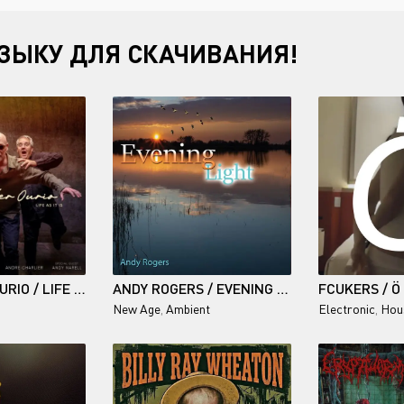
ЗЫКУ ДЛЯ СКАЧИВАНИЯ!
OLIVIER KER OURIO / LIFE AS IT IS
ANDY ROGERS / EVENING LIGHT
FCUKERS / Ö
New Age
,
Ambient
Electronic
,
Hou