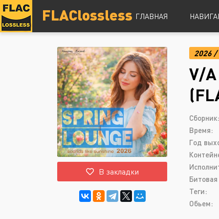
FLAClossless
ГЛАВНАЯ
НАВИГА
2026
/
DSD
V/A
Hi-Res
Lossless
(FL
Vinyl
Топ 100
Сборник
Время:
Год вых
Контейн
Исполни
В закладки
Битовая 
Теги:
Обьем: