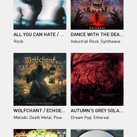
ALL YOU CAN HATE / AFTERGLOW
DANCE WITH THE DEAD - MALOMBRA
Rock
Industrial Rock
,
Synthwave
,
Darksyn
WOLFCHANT / ECHOES OF A TIME ONCE PAST
AUTUMN'S GREY SOLACE / THE NEVERENDING
Melodic Death Metal
,
Power Metal
Dream Pop
,
Folk Metal
,
Ethereal