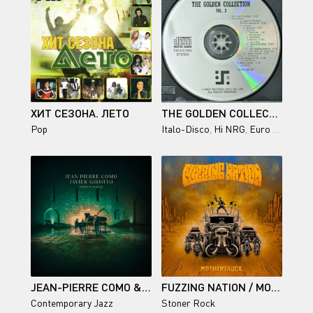
ХИТ СЕЗОНА. ЛЕТО
THE GOLDEN COLLECTION VOL.2
Pop
Italo-Disco
,
Hi NRG
,
Euro House
,
S
JEAN-PIERRE COMO & JAVIER GIROTTO / PARFUM D'AZUR
FUZZING NATION / MOTHERTRUCK
Contemporary Jazz
Stoner Rock