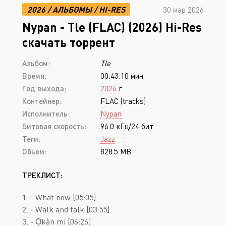
2026
/
АЛЬБОМЫ
/
HI-RES
30 мар 2026
Nypan - Tle (FLAC) (2026) Hi-Res
скачать торрент
Альбом:
Tle
Время:
00:43:10 мин.
Год выхода:
2026
г.
Контейнер:
FLAC (tracks)
Исполнитель:
Nypan
Битовая скорость:
96.0 кГц/24 бит
Теги:
Jazz
Обьем:
828.5 MB
ТРЕКЛИСТ:
1. - What now [05:05]
2. - Walk and talk [03:55]
3. - Ọkàn mi [06:26]