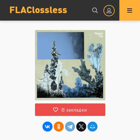
FLAClossless
Авторизация
Запомнить
ВОЙТИ НА САЙТ
В закладки
Регистрация
Восстановить пароль
Или войти через