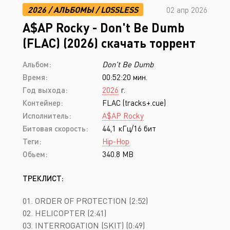
2026
/
АЛЬБОМЫ
/
LOSSLESS
02 апр 2026
A$AP Rocky - Don't Be Dumb
(FLAC) (2026) скачать торрент
Альбом:
Don't Be Dumb
Время:
00:52:20 мин.
Год выхода:
2026
г.
Контейнер:
FLAC (tracks+.cue)
Исполнитель:
A$AP Rocky
Битовая скорость:
44,1 кГц/16 бит
Теги:
Hip-Hop
Обьем:
340.8 MB
ТРЕКЛИСТ:
01. ORDER OF PROTECTION (2:52)
02. HELICOPTER (2:41)
03. INTERROGATION (SKIT) (0:49)