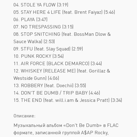
04. STOLE YA FLOW (3:19)
05. STAY HERE 4 LIFE (feat. Brent Faiyaz) (5:46)
06. PLAYA (3:47)
07. NO TRESPASSING (3:15)
08. STOP SNITCHING (feat. BossMan Dlow &
Sauce Walka) (2:53)
09. STFU (feat. Slay Squad) (2:59)
10. PUNK ROCKY (3:54)
11. AIR FORCE (BLACK DEMARCO) (3:44)
12. WHISKEY (RELEASE ME) (feat. Gorillaz &
Westside Gunn) (4:06)
13. ROBBERY (feat. Doechii) (3:55)
14. DON'T BE DUMB / TRIP BABY (4:46)
15. THE END (feat. will.i.am & Jessica Pratt) (3:34)
Описание:
Музыкальный альбом «Don't Be Dumb» в FLAC
формате, записанной группой A$AP Rocky,