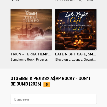
TRION - TERRA TIEMPO - 2026
LATE NIGHT CAFE, SMOOTH LOUNGE & CHILL VIBES 2026 VOL.1
Symphonic Rock
,
Progressive Rock
Electronic
,
Lounge
,
Downtempo
,
Chi
ОТЗЫВЫ К РЕЛИЗУ A$AP ROCKY - DON'T
BE DUMB (2026)
0