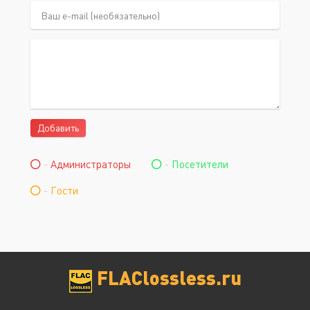
Добавить
-
Администраторы
-
Посетители
-
Гости
FLAClossless.ru