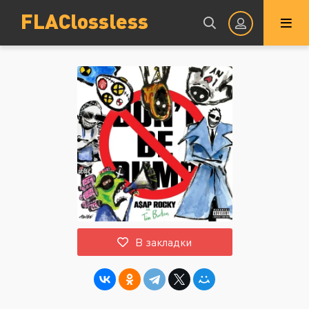
FLAClossless
Авторизация
Запомнить
ВОЙТИ НА САЙТ
В закладки
Регистрация
Восстановить пароль
Или войти через