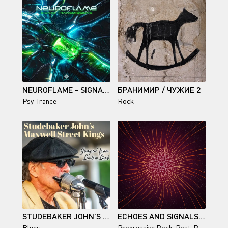
NEUROFLAME - SIGNAL TRANSMISSIONS
БРАНИМИР / ЧУЖИЕ 2
Psy-Trance
Rock
STUDEBAKER JOHN'S MAXWELL STREET KINGS / JUMPIN' FROM LIMB TO LIMB
ECHOES AND SIGNALS / SOLAR
Blues
Progressive Rock
,
Post-Rock