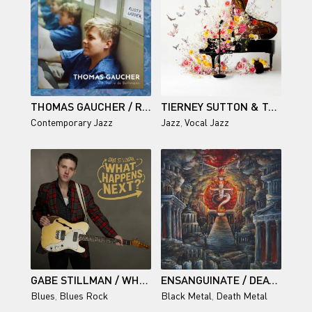
THOMAS GAUCHER / RUSTY LADDER
TIERNEY SUTTON & TAMIR HENDELMAN / SPRING
Contemporary Jazz
Jazz
,
Vocal Jazz
GABE STILLMAN / WHAT HAPPENS NEXT?
ENSANGUINATE / DEATH SATURNALIA (WITH TEMPLES BELOW)
Blues
,
Blues Rock
Black Metal
,
Death Metal