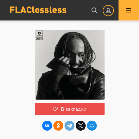
FLAClossless
Авторизация
Запомнить
ВОЙТИ НА САЙТ
В закладки
Регистрация
Восстановить пароль
Или войти через