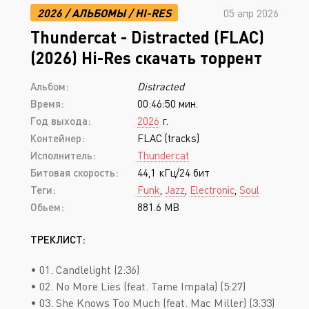
2026
/
АЛЬБОМЫ
/
HI-RES
05 апр 2026
Thundercat - Distracted (FLAC)
(2026) Hi-Res скачать торрент
Альбом:
Distracted
Время:
00:46:50 мин.
Год выхода:
2026
г.
Контейнер:
FLAC (tracks)
Исполнитель:
Thundercat
Битовая скорость:
44,1 кГц/24 бит
Теги:
Funk
,
Jazz
,
Electronic
,
Soul
Обьем:
881.6 MB
ТРЕКЛИСТ:
• 01. Candlelight (2:36)
• 02. No More Lies (feat. Tame Impala) (5:27)
• 03. She Knows Too Much (feat. Mac Miller) (3:33)