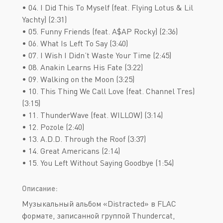
• 04. I Did This To Myself (feat. Flying Lotus & Lil
Yachty) (2:31)
• 05. Funny Friends (feat. A$AP Rocky) (2:36)
• 06. What Is Left To Say (3:40)
• 07. I Wish I Didn’t Waste Your Time (2:45)
• 08. Anakin Learns His Fate (3:22)
• 09. Walking on the Moon (3:25)
• 10. This Thing We Call Love (feat. Channel Tres)
(3:15)
• 11. ThunderWave (feat. WILLOW) (3:14)
• 12. Pozole (2:40)
• 13. A.D.D. Through the Roof (3:37)
• 14. Great Americans (2:14)
• 15. You Left Without Saying Goodbye (1:54)
Описание:
Музыкальный альбом «Distracted» в FLAC
формате, записанной группой Thundercat,