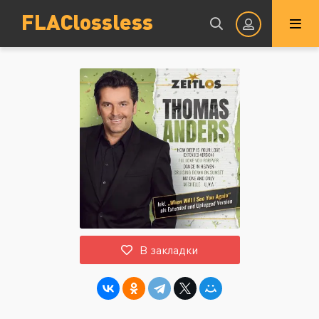
FLAClossless
Авторизация
Запомнить
ВОЙТИ НА САЙТ
В закладки
Регистрация
Восстановить пароль
Или войти через