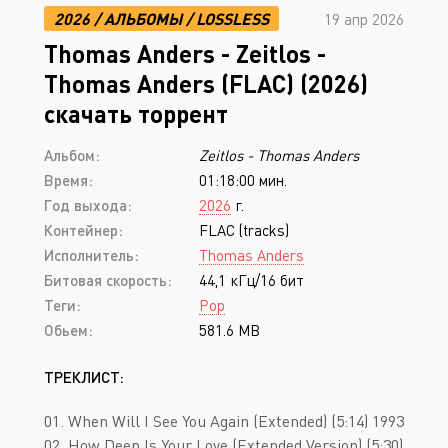
2026
/
АЛЬБОМЫ
/
LOSSLESS
19 апр 2026
Thomas Anders - Zeitlos -
Thomas Anders (FLAC) (2026)
скачать торрент
Альбом:
Zeitlos - Thomas Anders
Время:
01:18:00 мин.
Год выхода:
2026
г.
Контейнер:
FLAC (tracks)
Исполнитель:
Thomas Anders
Битовая скорость:
44,1 кГц/16 бит
Теги:
Pop
Обьем:
581.6 MB
ТРЕКЛИСТ:
01. When Will I See You Again (Extended) (5:14) 1993
02. How Deep Is Your Love (Extended Version) (5:30)