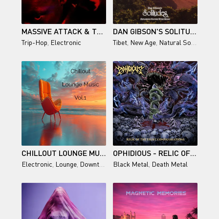
MASSIVE ATTACK & TOM WAITS - BOOTS ON THE GROUND [SINGLE]
DAN GIBSON'S SOLITUDES / SERENE TIBET
Trip-Hop
,
Electronic
Tibet
,
New Age
,
Natural Sounds
,
Amb
CHILLOUT LOUNGE MUSIC VOL. 1
OPHIDIOUS - RELIC OF THE EIGHT CONFIGURATIONS
Electronic
,
Lounge
,
Downtempo
Black Metal
,
Chillout
,
Death Metal