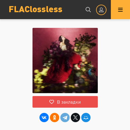
FLAClossless
Авторизация
Запомнить
ВОЙТИ НА САЙТ
В закладки
Регистрация
Восстановить пароль
Или войти через