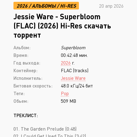
2026
/
АЛЬБОМЫ
/
HI-RES
20 апр 2026
Jessie Ware - Superbloom
(FLAC) (2026) Hi-Res скачать
торрент
Альбом:
Superbloom
Время:
00:42:48 мин.
Год выхода:
2026
г.
Контейнер:
FLAC (tracks)
Исполнитель:
Jessie Ware
Битовая скорость:
48.0 кГц/24 бит
Теги:
Pop
Обьем:
509 MB
ТРЕКЛИСТ:
01. The Garden Prelude (0:48)
02. I Could Get Used To This (3:42)