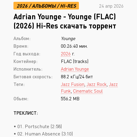
2026
/
АЛЬБОМЫ
/
HI-RES
24 апр 2026
Adrian Younge - Younge (FLAC)
(2026) Hi-Res скачать торрент
Альбом:
Younge
Время:
00:26:40 мин.
Год выхода:
2026
г.
Контейнер:
FLAC (tracks)
Исполнитель:
Adrian Younge
Битовая скорость:
88.2 кГц/24 бит
Теги:
Jazz Fusion
,
Jazz Rock
,
Jazz
Funk
,
Cinematic Soul
Обьем:
556.2 MB
ТРЕКЛИСТ:
• 01. Portschute (2:58)
• 02. Human Absence (3:10)