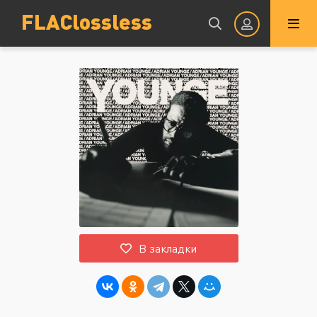
FLAClossless
Авторизация
Запомнить
ВОЙТИ НА САЙТ
В закладки
Регистрация
Восстановить пароль
Или войти через