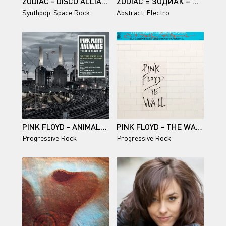
ZODIAC - DISCO ALLIANCE (LIMITED EDITION, REISSUE, REMASTERED) 1980/2025
ZODIAC = ЗОДИАК – MUSIC FROM THE FILMS = МУЗЫКА ИЗ КИНОФИЛЬМОВ 1986
Synthpop
,
Space Rock
Abstract
,
Electro
PINK FLOYD - ANIMALS (2018 REMIX) 1977/2022
PINK FLOYD - THE WALL - 1979
Progressive Rock
Progressive Rock