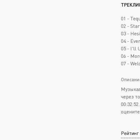
ТРЕКЛИ
01 - Teq
02 - Star
03 - Hes
04 - Eve
05 - I'll
06 - Mor
07 - Wel
Описани
Музыкал
через т
00:32:5
оцените
Рейтинг