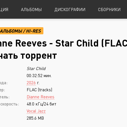
ЦИЯ
АЛЬБОМЫ
ДИСКОГРАФИИ
СБОРНИКИ
АЛЬБОМЫ
/
HI-RES
Alternative Metal
Power Metal
nne Reeves - Star Child (FLAC
Alternative Rock
Progressive Metal
чать торрент
Indie Rock
Sludge Metal
Star Child
Industrial Metal
Speed Metal
00:32:52 мин.
Metalcore
Symphonic Metal
ода:
2026
г.
Nu-Metal
Symphonic Power Metal
ер:
FLAC (tracks)
тель:
Dianne Reeves
Post-Hardcore
Thrash Metal
скорость:
48.0 кГц/24 бит
Punk Rock
Blues
Vocal Jazz
285.6 MB
Black Metal
Classical