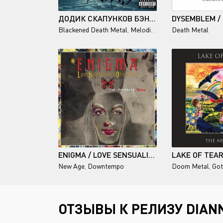
ДОДИК СКАПУНКОВ БЭНД - ПИРАТ (DELUXE EDITION) - 2026
Blackened Death Metal
,
Melodic Death Metal
Death Metal
,
Grindcor
ENIGMA / LOVE SENSUALITY DEVOTION (THE GREATEST HITS) 2001
New Age
,
Downtempo
Doom Metal
,
Got
ОТЗЫВЫ К РЕЛИЗУ DIANN