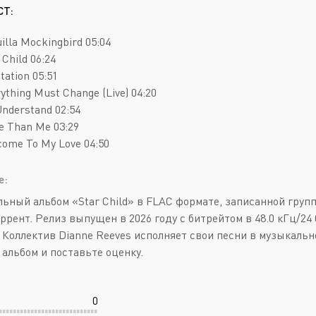
Deathcore
Jazz
СТ:
Death Metal
Pop
uilla Mockingbird 05:04
Doom Metal
AOR
 Child 06:24
itation 05:51
Folk Metal
Blues Rock
rything Must Change (Live) 04:20
Gothic Metal
Classic Rock
 Understand 02:54
e Than Me 03:29
Groove Metal
Folk Rock
come To My Love 04:50
Heavy Metal
Hard Rock
е:
Melodic Death Metal
New Wave
ьный альбом «Star Child» в FLAC формате, записанной групп
оррент. Релиз выпущен в 2026 году с битрейтом в 48.0 кГц/2
2. Коллектив Dianne Reeves исполняет свои песни в музыкальн
 альбом и поставьте оценку.
0