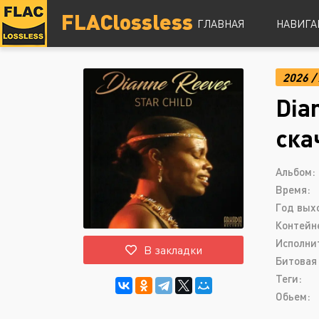
FLAClossless
ГЛАВНАЯ
НАВИГА
2026
/
DSD
Dia
Hi-Res
Lossless
ска
Vinyl
Топ 100
Альбом:
Время:
Год вых
Контейн
Исполни
В закладки
Битовая 
Теги:
Обьем: