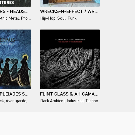
LAKE OF TEARS - HEADSTONES (REMASTERED) - 2024
WRECKS-N-EFFECT / WRECKS-N-EFFECT 1989
thic Metal
,
Progressive Metal
Hip-Hop
,
Soul
,
Funk
PHAEDRUS - PLEIADES SUITE - 2026
FLINT GLASS & AH CAMA-SOTZ / THE SHADOW OF THE TORTURER
ck
,
Avantgarde
,
Experimental
Dark Ambient
,
Industrial
,
Techno