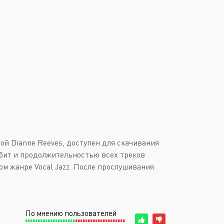
Downtempo
Или войти через
Industrial
Italo-Disco
New Age
Synthpop
Synthwave
Techno
Trance
ой Dianne Reeves, доступен для скачивания
4 бит и продолжительностью всех треков
ом жанре Vocal Jazz. После прослушивания
По мнению пользователей