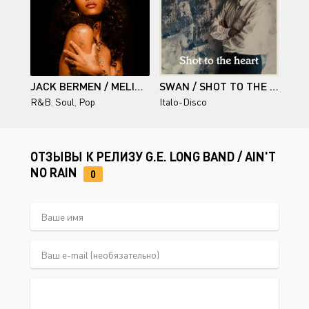
JACK BERMEN / MELIHOLIC
SWAN / SHOT TO THE HEART (SINGLE)
R&B
,
Soul
,
Pop
Italo-Disco
ОТЗЫВЫ К РЕЛИЗУ G.E. LONG BAND / AIN'T
NO RAIN
0