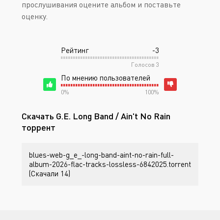
прослушивания оцените альбом и поставьте
оценку.
Рейтинг
-3
Голосов
3
По мнению пользователей
0%
100%
Скачать G.E. Long Band / Ain't No Rain
торрент
blues-web-g_e_-long-band-aint-no-rain-full-
album-2026-flac-tracks-lossless-6842025.torrent
(Скачали 14)