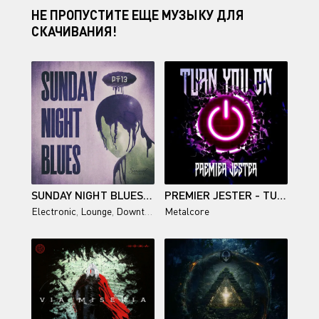
НЕ ПРОПУСТИТЕ ЕЩЕ МУЗЫКУ ДЛЯ
СКАЧИВАНИЯ!
SUNDAY NIGHT BLUES, PT.13
PREMIER JESTER - TURN YOU ON
Electronic
,
Lounge
,
Downtempo
Metalcore
,
Chillout