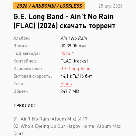
2026
/
АЛЬБОМЫ
/
LOSSLESS
25 апр 2026
G.E. Long Band - Ain't No Rain
(FLAC) (2026) скачать торрент
Альбом:
Ain't No Rain
Время:
00:39:05 мин.
Год выхода:
2026
г.
Контейнер:
FLAC (tracks)
Исполнитель:
G.E. Long Band
Битовая скорость:
44,1 кГц/16 бит
Теги:
Blues
Обьем:
247.7 MB
ТРЕКЛИСТ:
01. Ain't No Rain (Album Mix) (4:17)
02. Who's Eyeing Up Our Happy Home (Album Mix)
(3:41)