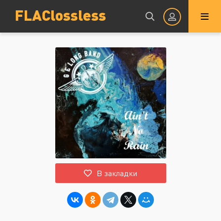
FLAClossless
Авторизация
Запомнить
ВОЙТИ НА САЙТ
В закладки
Регистрация
Восстановить пароль
Или войти через