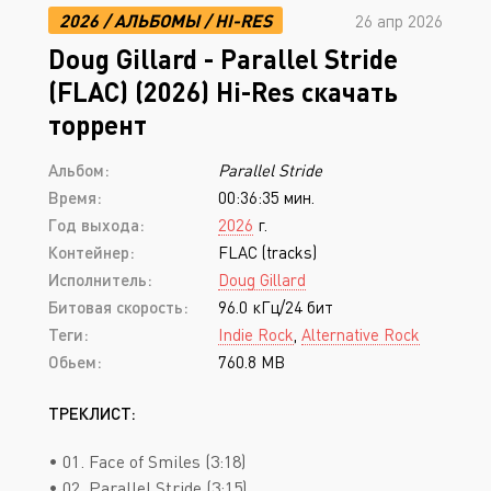
2026
/
АЛЬБОМЫ
/
HI-RES
26 апр 2026
Doug Gillard - Parallel Stride
(FLAC) (2026) Hi-Res скачать
торрент
Альбом:
Parallel Stride
Время:
00:36:35 мин.
Год выхода:
2026
г.
Контейнер:
FLAC (tracks)
Исполнитель:
Doug Gillard
Битовая скорость:
96.0 кГц/24 бит
Теги:
Indie Rock
,
Alternative Rock
Обьем:
760.8 MB
ТРЕКЛИСТ:
• 01. Face of Smiles (3:18)
• 02. Parallel Stride (3:15)