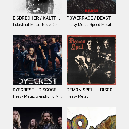
EISBRECHER / KALTFRONT°! (BLACK EDITION) 2025/2026
POWERRAGE / BEAST
Industrial Metal
,
Neue Deutsche Härte
Heavy Metal
,
Speed Metal
DYECREST - DISCOGRAPHY (2024-2026)
DEMON SPELL - DISCOGRAPHY (2024-2026)
Heavy Metal
,
Symphonic Metal
,
Heavy Metal
Epic Power Metal