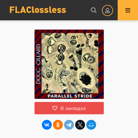
FLAClossless
Авторизация
Запомнить
ВОЙТИ НА САЙТ
В закладки
Регистрация
Восстановить пароль
Или войти через