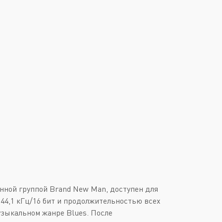
Downtempo
Или войти через
Industrial
Italo-Disco
New Age
Synthpop
Synthwave
Techno
Trance
нной группой Brand New Man, доступен для
 44,1 кГц/16 бит и продолжительностью всех
узыкальном жанре Blues. После