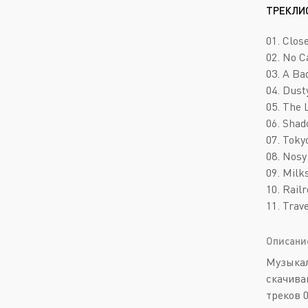
ТРЕКЛИ
01. Close
02. No C
03. A Ba
04. Dust
05. The 
06. Shad
07. Tokyo
08. Nosy
09. Milk
10. Rail
11. Trave
Описани
Музыкал
скачива
треков 