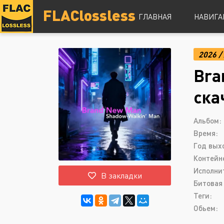
FLAClossless
ГЛАВНАЯ
НАВИГА
2026
/
DSD
Bra
Hi-Res
Lossless
ска
Vinyl
Топ 100
Альбом:
Время:
Год вых
Контейн
Исполни
В закладки
Битовая 
Теги:
Обьем: