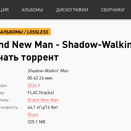
ЦИЯ
АЛЬБОМЫ
ДИСКОГРАФИИ
СБОРНИКИ
АЛЬБОМЫ
/
LOSSLESS
Alternative Metal
Power Metal
nd New Man - Shadow-Walkin'
Alternative Rock
Progressive Metal
чать торрент
Indie Rock
Sludge Metal
Shadow-Walkin' Man
Industrial Metal
Speed Metal
00:42:24 мин.
Metalcore
Symphonic Metal
ода:
2026
г.
Nu-Metal
Symphonic Power Metal
ер:
FLAC (tracks)
тель:
Brand New Man
Post-Hardcore
Thrash Metal
скорость:
44,1 кГц/16 бит
Punk Rock
Blues
Blues
325.1 MB
Black Metal
Classical