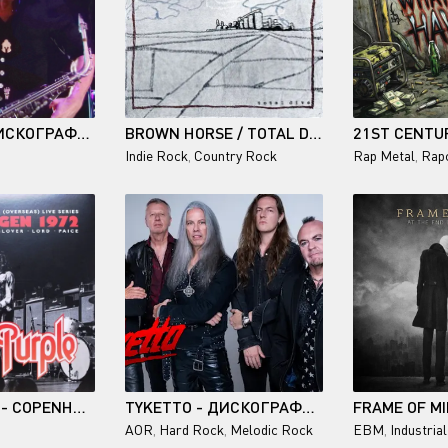
DAVE KOZ - ДИСКОГРАФИЯ (10 CD, 1990-2008)
BROWN HORSE / TOTAL DIVE
Indie Rock
,
Country Rock
Rap Metal
,
Rap
DEEP PURPLE - COPENHAGEN 1972 (2014)
TYKETTO - ДИСКОГРАФИЯ (6 CD) - 1991-2026
AOR
,
Hard Rock
,
Melodic Rock
EBM
,
Industrial