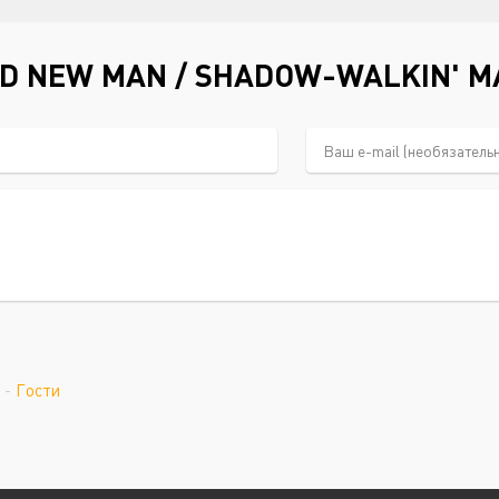
D NEW MAN / SHADOW-WALKIN' 
-
Гости