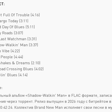
Deathcore
Jazz
СТ:
Death Metal
Pop
t Full Of Trouble (4:16)
Doom Metal
AOR
argo Today (3:11)
d Day Of Blues (5:11)
Folk Metal
Blues Rock
y Roads (3:07)
Gothic Metal
Classic Rock
Last Watchman (3:31)
ow-Walkin' Man (3:37)
Groove Metal
Folk Rock
 Vibe (4:22)
Heavy Metal
Hard Rock
 People (4:44)
shakes & Dreams (2:10)
Melodic Death Metal
New Wave
road Crossing Blues (4:02)
lin' Blues (4:14)
е:
ьный альбом «Shadow-Walkin' Man» в FLAC формате, записа
ния через торрент. Релиз выпущен в 2026 году с битрейтом в
00:42:24. Коллектив Brand New Man исполняет свои песни в м