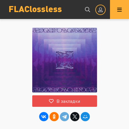
FLAClossless
Авторизация
Запомнить
ВОЙТИ НА САЙТ
В закладки
Регистрация
Восстановить пароль
Или войти через