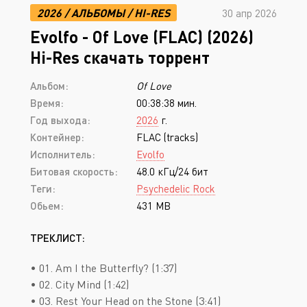
2026
/
АЛЬБОМЫ
/
HI-RES
30 апр 2026
Evolfo - Of Love (FLAC) (2026)
Hi-Res скачать торрент
Альбом:
Of Love
Время:
00:38:38 мин.
Год выхода:
2026
г.
Контейнер:
FLAC (tracks)
Исполнитель:
Evolfo
Битовая скорость:
48.0 кГц/24 бит
Теги:
Psychedelic Rock
Обьем:
431 MB
ТРЕКЛИСТ:
• 01. Am I the Butterfly? (1:37)
• 02. City Mind (1:42)
• 03. Rest Your Head on the Stone (3:41)