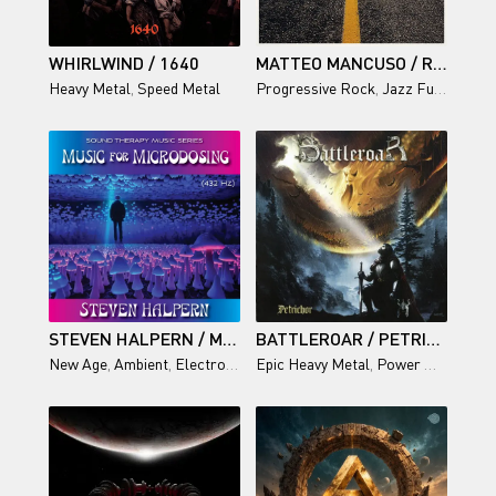
WHIRLWIND / 1640
MATTEO MANCUSO / ROUTE 96
Heavy Metal
,
Speed Metal
Progressive Rock
,
Jazz Fusion
,
Ins
STEVEN HALPERN / MUSIC FOR MICRODOSING (432 HZ)
BATTLEROAR / PETRICHOR
New Age
,
Ambient
,
Electronic
Epic Heavy Metal
,
Power Metal