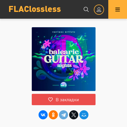
FLAClossless
Авторизация
Запомнить
ВОЙТИ НА САЙТ
В закладки
Регистрация
Восстановить пароль
Или войти через