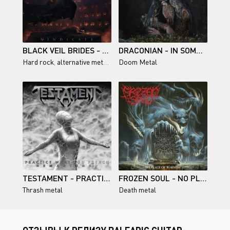
BLACK VEIL BRIDES - VINDICATE
DRACONIAN - IN SOMNOLENT RUIN
Hard rock
,
alternative metal
,
glam metal
Doom Metal
,
gothic metal
,
metalcore
TESTAMENT - PRACTICE WHAT YOU PREACH (REMASTERED) 1989/2026
FROZEN SOUL - NO PLACE OF WARMTH
Thrash metal
Death metal