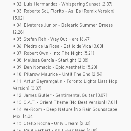
• 02. Luis Hermandez - Whispering Sunset (2:37)
• 03. Roberto Sol, Florito - Asi Es (Remix Version)
(5:02)
• 04. Elvatores Junior - Balearic Summer Breeze
(2:28)
• 05. Stefan Reh - Way Out Here (6:47)
• 06. Piedro de la Rosa - Estilo de Vida (3:03)
• 07. Robert Own - Into The Night (5:21)
• 08. Melissa García - Starlight (2:38)
• 09. Ben Nomadic - Epic Aesthetic (5:20)
• 10. Pilarow Maurice - Until The End (2:54)
• 11. Artur Bayramgalin - Toronto Lights (Jazz Hop
Version) (3:37)
• 12. James Butler - Sentimental Guitar (3:07)
• 13. C.A.T. - Orient Theme (No Beat Version) (7:01)
• 14. Ve-Room - Deep Nature (No Rain Soundscape
Mix) (4:34)
• 15. Otello Rocha - Only Dream (2:32)
• 16. Paul Eerhart - All I Ever Need (4:08)