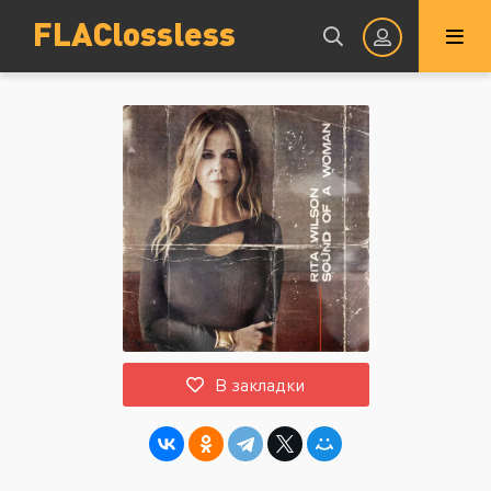
FLAClossless
Авторизация
Запомнить
ВОЙТИ НА САЙТ
В закладки
Регистрация
Восстановить пароль
Или войти через