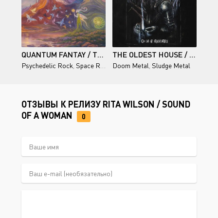
QUANTUM FANTAY / THE BUTTERFLY EFFEX
THE OLDEST HOUSE / THE ART OF ABYSSWALKING
Psychedelic Rock
,
Space Rock
Doom Metal
,
Sludge Metal
ОТЗЫВЫ К РЕЛИЗУ RITA WILSON / SOUND
OF A WOMAN
0