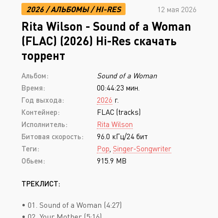
2026
/
АЛЬБОМЫ
/
HI-RES
12 мая 2026
Rita Wilson - Sound of a Woman
(FLAC) (2026) Hi-Res скачать
торрент
Альбом:
Sound of a Woman
Время:
00:44:23 мин.
Год выхода:
2026
г.
Контейнер:
FLAC (tracks)
Исполнитель:
Rita Wilson
Битовая скорость:
96.0 кГц/24 бит
Теги:
Pop
,
Singer-Songwriter
Обьем:
915.9 MB
ТРЕКЛИСТ:
• 01. Sound of a Woman (4:27)
• 02. Your Mother (5:16)