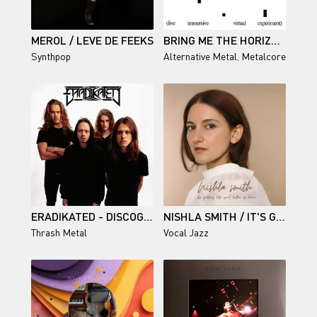
MEROL / LEVE DE FEEKS
BRING ME THE HORIZON - L.I.V.E. IN SÃO PAULO (LIVE IMMERSIVE VIRTUAL EXPERIMENT)
Synthpop
Alternative Metal
,
Metalcore
ERADIKATED - DISCOGRAPHY (2021-2026)
NISHLA SMITH / IT'S GETTING LATE YOU'D BETTER GO HOME
Thrash Metal
Vocal Jazz