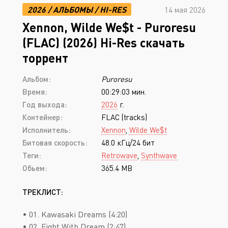
2026
/
АЛЬБОМЫ
/
HI-RES
14 мая 2026
Xennon, Wilde We$t - Puroresu
(FLAC) (2026) Hi-Res скачать
торрент
Альбом:
Puroresu
Время:
00:29:03 мин.
Год выхода:
2026
г.
Контейнер:
FLAC (tracks)
Исполнитель:
Xennon
,
Wilde We$t
Битовая скорость:
48.0 кГц/24 бит
Теги:
Retrowave
,
Synthwave
Обьем:
365.4 MB
ТРЕКЛИСТ:
• 01. Kawasaki Dreams (4:20)
• 02. Fight With Dream (2:47)