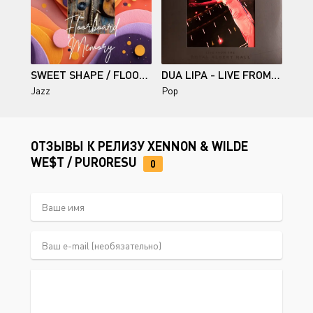
SWEET SHAPE / FLOORBOARD MEMORY
DUA LIPA - LIVE FROM THE ROYAL ALBERT HALL (2024)
Jazz
Pop
ОТЗЫВЫ К РЕЛИЗУ XENNON & WILDE
WE$T / PURORESU
0