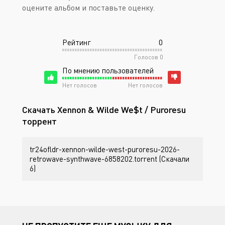
оцените альбом и поставьте оценку.
Рейтинг
0
Голосов
0
По мнению пользователей
Нет голосов
Нет голосов
Скачать Xennon & Wilde We$t / Puroresu
торрент
tr24ofldr-xennon-wilde-west-puroresu-2026-
retrowave-synthwave-6858202.torrent (Скачали
6)