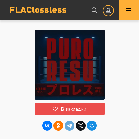
FLAClossless
Авторизация
Запомнить
ВОЙТИ НА САЙТ
В закладки
Регистрация
Восстановить пароль
Или войти через