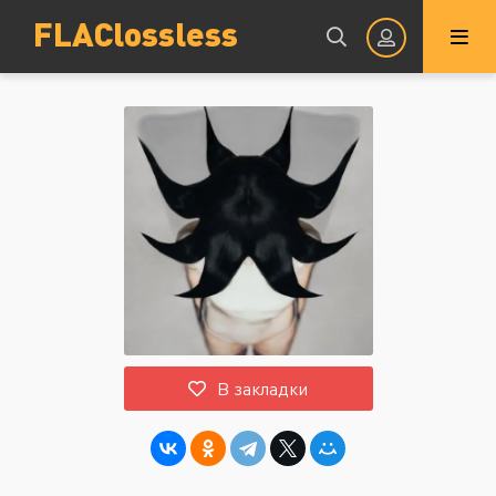
FLAClossless
Авторизация
Запомнить
ВОЙТИ НА САЙТ
В закладки
Регистрация
Восстановить пароль
Или войти через