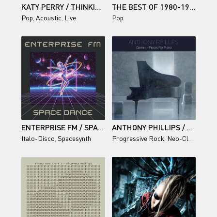
KATY PERRY / THINKING OF THE ONE THAT GOT AWAY
THE BEST OF 1980-1990 VOL. II
Pop
,
Acoustic
,
Live
Pop
ENTERPRISE FM / SPACE DANCE (SINGLE)
ANTHONY PHILLIPS / GEMINI : PIECES FOR PIANO
Italo-Disco
,
Spacesynth
Progressive Rock
,
Neo-Classical