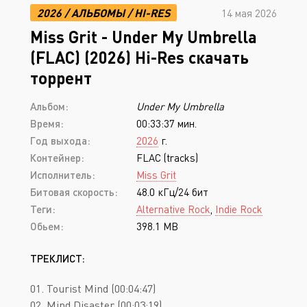
2026
/
АЛЬБОМЫ
/
HI-RES
14 мая 2026
Miss Grit - Under My Umbrella
(FLAC) (2026) Hi-Res скачать
торрент
Альбом:
Under My Umbrella
Время:
00:33:37 мин.
Год выхода:
2026
г.
Контейнер:
FLAC (tracks)
Исполнитель:
Miss Grit
Битовая скорость:
48.0 кГц/24 бит
Теги:
Alternative Rock
,
Indie Rock
Обьем:
398.1 MB
ТРЕКЛИСТ:
01. Tourist Mind (00:04:47)
02. Mind Disaster (00:03:19)