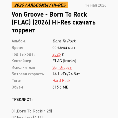
2026
/
АЛЬБОМЫ
/
HI-RES
14 мая 2026
Von Groove - Born To Rock
(FLAC) (2026) Hi-Res скачать
торрент
Альбом:
Born To Rock
Время:
00:46:44 мин.
Год выхода:
2026
г.
Контейнер:
FLAC (tracks)
Исполнитель:
Von Groove
Битовая скорость:
44,1 кГц/24 бит
Теги:
Hard Rock
Обьем:
615.6 MB
ТРЕКЛИСТ:
01.Born To Rock(4:25)
02.Fearless(4:11)