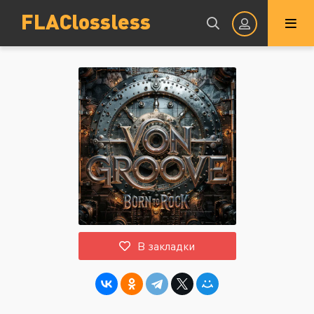
FLAClossless
Авторизация
Запомнить
ВОЙТИ НА САЙТ
В закладки
Регистрация
Восстановить пароль
Или войти через