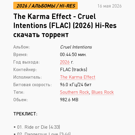
2026
/
АЛЬБОМЫ
/
HI-RES
16 мая 2026
The Karma Effect - Cruel
Intentions (FLAC) (2026) Hi-Res
скачать торрент
Альбом:
Cruel Intentions
Время:
00:44:50 мин.
Год выхода:
2026
г.
Контейнер:
FLAC (tracks)
Исполнитель:
The Karma Effect
Битовая скорость:
96.0 кГц/24 бит
Теги:
Southern Rock
,
Blues Rock
Обьем:
982.6 MB
ТРЕКЛИСТ:
• 01. Ride or Die (4:33)
• 02. Dangerous Love (3:44)