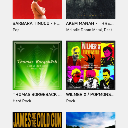
BÁRBARA TINOCO - HORMONAL - 2026
AKEM MANAH - THRENODIES
Pop
Melodic Doom Metal
,
Death Metal
,
THOMAS BORGEBACK / THIS IS NOT HERE, PT. 2
WILMER X / POPMONSTER
Hard Rock
Rock