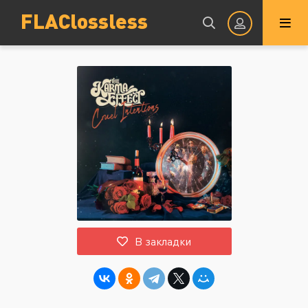
FLAClossless
Авторизация
Запомнить
ВОЙТИ НА САЙТ
В закладки
Регистрация
Восстановить пароль
Или войти через