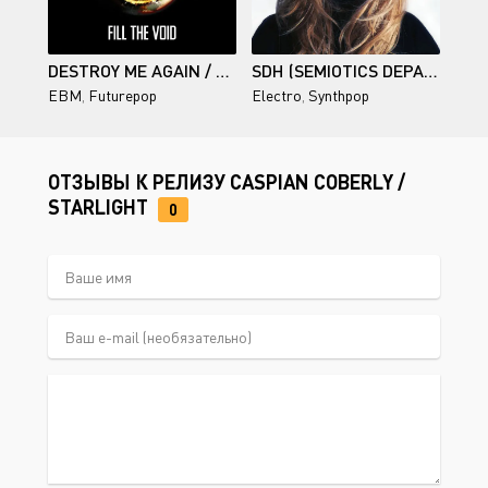
DESTROY ME AGAIN / FILL THE VOID
SDH (SEMIOTICS DEPARTMENT OF HETERONYMS) / RIDER
EBM
,
Futurepop
Electro
,
Synthpop
ОТЗЫВЫ К РЕЛИЗУ CASPIAN COBERLY /
STARLIGHT
0