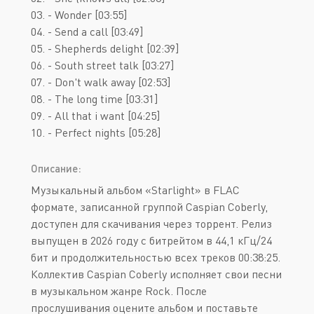
03. - Wonder [03:55]
04. - Send a call [03:49]
05. - Shepherds delight [02:39]
06. - South street talk [03:27]
07. - Don't walk away [02:53]
08. - The long time [03:31]
09. - All that i want [04:25]
10. - Perfect nights [05:28]
Описание:
Музыкальный альбом «Starlight» в FLAC
формате, записанной группой Caspian Coberly,
доступен для скачивания через торрент. Релиз
выпущен в 2026 году с битрейтом в 44,1 кГц/24
бит и продолжительностью всех треков 00:38:25.
Коллектив Caspian Coberly исполняет свои песни
в музыкальном жанре Rock. После
прослушивания оцените альбом и поставьте