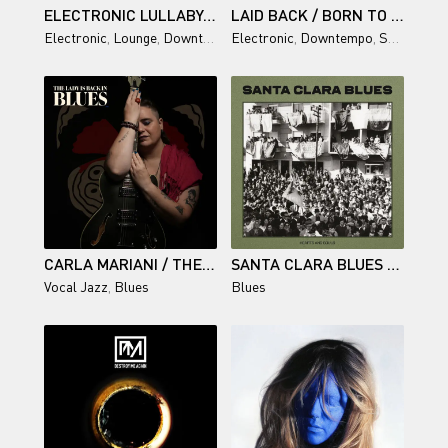
ELECTRONIC LULLABY, VOL. 1
LAID BACK / BORN TO FLY
Electronic
,
Lounge
,
Downtempo
Electronic
,
Chillout
,
Downtempo
,
Synthpop
CARLA MARIANI / THE LADY IS BACK IN BLUES
SANTA CLARA BLUES / HEARTS AND SOULS
Vocal Jazz
,
Blues
Blues