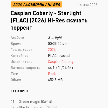
2026
/
АЛЬБОМЫ
/
HI-RES
16 мая 2026
Caspian Coberly - Starlight
(FLAC) (2026) Hi-Res скачать
торрент
Альбом:
Starlight
Время:
00:38:25 мин.
Год выхода:
2026
г.
Контейнер:
FLAC (tracks)
Исполнитель:
Caspian Coberly
Битовая скорость:
44,1 кГц/24 бит
Теги:
Rock
Обьем:
452.3 MB
ТРЕКЛИСТ:
01. - Green magic [06:14]
02. - She (knows all) [02:08]