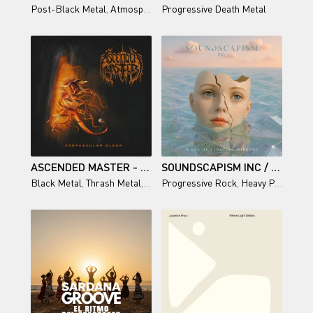
Post-Black Metal
,
Atmospheric Doom Metal
Progressive Death Metal
ASCENDED MASTER - CREPUSCULAR GLOOM (2026)
SOUNDSCAPISM INC / A SEA OF FLOATING MIRRORS
Black Metal
,
Thrash Metal
,
Death Metal
Progressive Rock
,
Heavy Prog
,
Alte