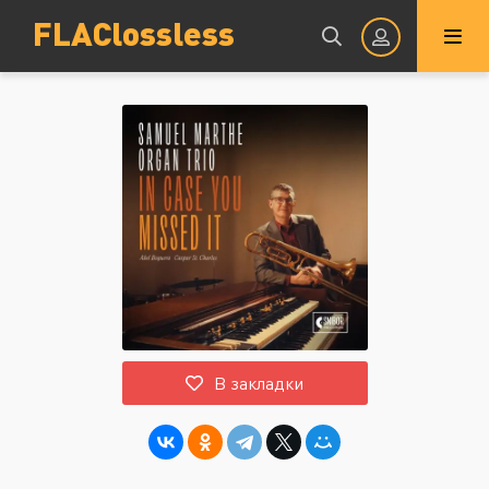
FLAClossless
Авторизация
Запомнить
ВОЙТИ НА САЙТ
В закладки
Регистрация
Восстановить пароль
Или войти через