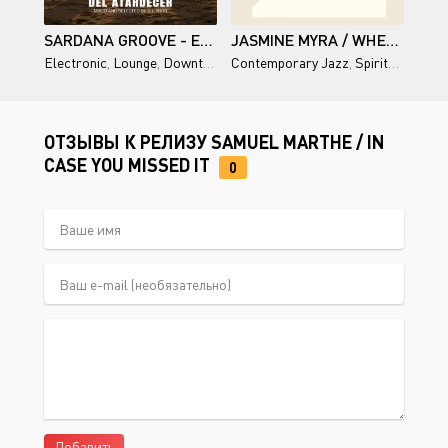
SARDANA GROOVE - EL RITMO DEL ATARDECER BY D.J. THOR
JASMINE MYRA / WHERE LIGHT SETTLES
Electronic
,
Lounge
,
Downtempo
Contemporary Jazz
,
Deep House
,
Chillout
,
Spiritual Jazz
ОТЗЫВЫ К РЕЛИЗУ SAMUEL MARTHE / IN
CASE YOU MISSED IT
0
Добавить