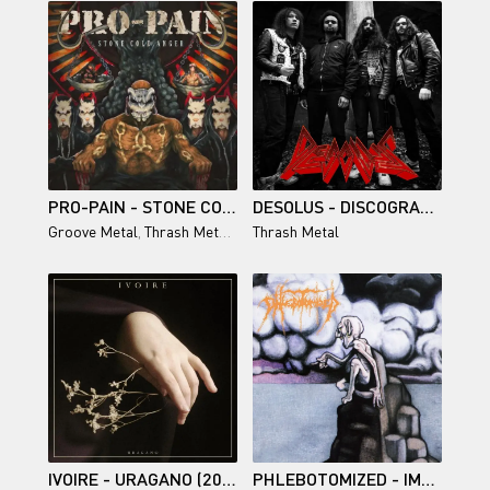
PRO-PAIN - STONE COLD ANGER
DESOLUS - DISCOGRAPHY (2024-2026)
Groove Metal
,
Thrash Metal
,
Hardcore
Thrash Metal
IVOIRE - URAGANO (2026)
PHLEBOTOMIZED - IMMENSE INTENSE SUSPENSE - 1994/2015