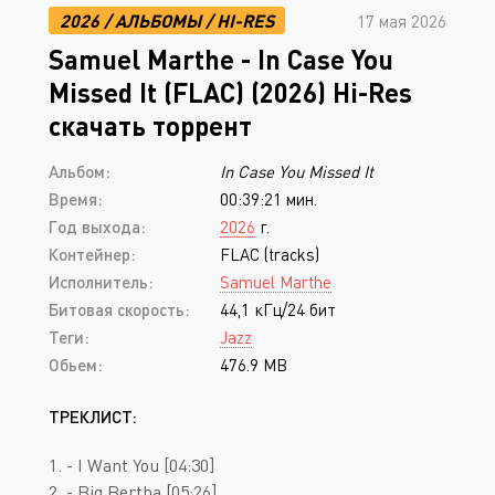
2026
/
АЛЬБОМЫ
/
HI-RES
17 мая 2026
Samuel Marthe - In Case You
Missed It (FLAC) (2026) Hi-Res
скачать торрент
Альбом:
In Case You Missed It
Время:
00:39:21 мин.
Год выхода:
2026
г.
Контейнер:
FLAC (tracks)
Исполнитель:
Samuel Marthe
Битовая скорость:
44,1 кГц/24 бит
Теги:
Jazz
Обьем:
476.9 MB
ТРЕКЛИСТ:
1. - I Want You [04:30]
2. - Big Bertha [05:26]