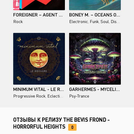
FOREIGNER – AGENT PROVOCATEUR (JAPAN) 1984
BONEY M. – OCEANS OF FANTASY
Rock
Electronic
,
Funk
,
Soul
,
Disco
MINIMUM VITAL - LE ROYAUME - 2025
GARHERMES - MYCELIUM REALMS
Progressive Rock
,
Eclectic Prog
Psy-Trance
ОТЗЫВЫ К РЕЛИЗУ THE BEVIS FROND -
HORRORFUL HEIGHTS
0