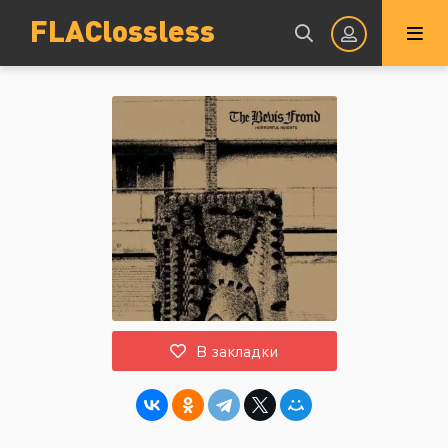
FLAClossless
Авторизация
Запомнить
ВОЙТИ НА САЙТ
В закладки
Регистрация
Восстановить пароль
Или войти через