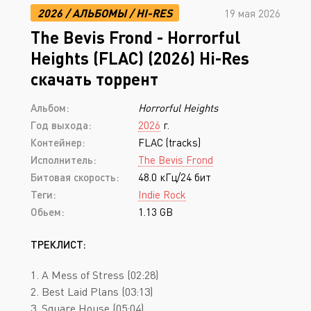
2026
/
АЛЬБОМЫ
/
HI-RES
19 мая 2026
The Bevis Frond - Horrorful
Heights (FLAC) (2026) Hi-Res
скачать торрент
Альбом:
Horrorful Heights
Год выхода:
2026
г.
Контейнер:
FLAC (tracks)
Исполнитель:
The Bevis Frond
Битовая скорость:
48.0 кГц/24 бит
Теги:
Indie Rock
Обьем:
1.13 GB
ТРЕКЛИСТ:
1. A Mess of Stress (02:28)
2. Best Laid Plans (03:13)
3. Square House (05:04)