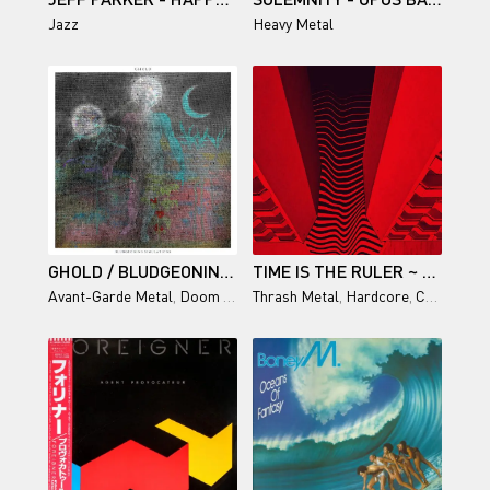
Jazz
Heavy Metal
GHOLD / BLUDGEONING SIMULATIONS
TIME IS THE RULER ~ OPT OUT
Avant-Garde Metal
,
Doom Metal
Thrash Metal
,
Sludge Metal
,
Hardcore
,
Crossover