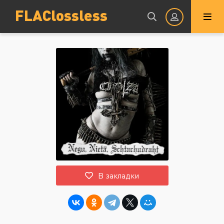
FLAClossless
Авторизация
Запомнить
ВОЙТИ НА САЙТ
В закладки
Регистрация
Восстановить пароль
Или войти через