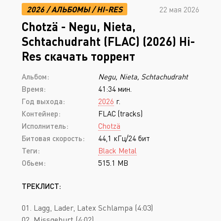
2026
/
АЛЬБОМЫ
/
HI-RES
22 мая 2026
Chotzä - Negu, Nieta,
Schtachudraht (FLAC) (2026) Hi-
Res скачать торрент
Альбом:
Negu, Nieta, Schtachudraht
Время:
41:34 мин.
Год выхода:
2026
г.
Контейнер:
FLAC (tracks)
Исполнитель:
Chotzä
Битовая скорость:
44,1 кГц/24 бит
Теги:
Black Metal
Обьем:
515.1 MB
ТРЕКЛИСТ:
01. Lagg, Lader, Latex Schlampa (4:03)
02. Missgeburt (4:02)