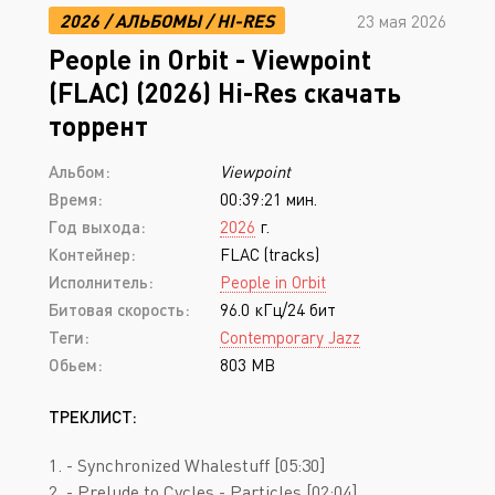
2026
/
АЛЬБОМЫ
/
HI-RES
23 мая 2026
People in Orbit - Viewpoint
(FLAC) (2026) Hi-Res скачать
торрент
Альбом:
Viewpoint
Время:
00:39:21 мин.
Год выхода:
2026
г.
Контейнер:
FLAC (tracks)
Исполнитель:
People in Orbit
Битовая скорость:
96.0 кГц/24 бит
Теги:
Contemporary Jazz
Обьем:
803 MB
ТРЕКЛИСТ:
1. - Synchronized Whalestuff [05:30]
2. - Prelude to Cycles - Particles [02:04]