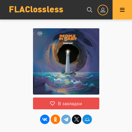
FLAClossless
Авторизация
Запомнить
ВОЙТИ НА САЙТ
В закладки
Регистрация
Восстановить пароль
Или войти через