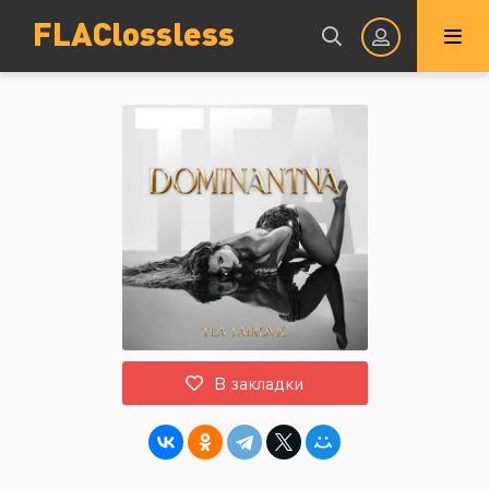
FLAClossless
Авторизация
Запомнить
ВОЙТИ НА САЙТ
В закладки
Регистрация
Восстановить пароль
Или войти через