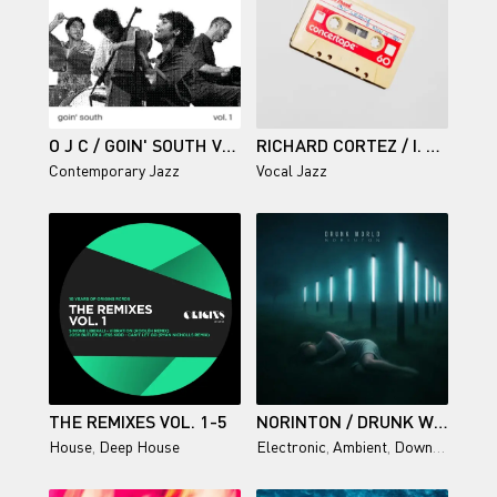
O J C / GOIN' SOUTH VOL. 1
RICHARD CORTEZ / I. SPRING
Contemporary Jazz
Vocal Jazz
THE REMIXES VOL. 1-5
NORINTON / DRUNK WORLD
House
,
Deep House
Electronic
,
Ambient
,
Downtempo