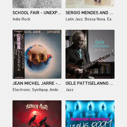
SCHOOL FAIR - UNEXPECTED VIOLENCE (2026)
SERGIO MENDES AND BRASIL '77 - VINTAGE 74 (REISSUE) 1974/1977
Indie Rock
Latin Jazz
,
Bossa Nova
,
Easy Listening
JEAN MICHEL JARRE - OXYGÈNE (JAPAN) 1976/1977
OELE PATTISELANNO / ODE TO YOU
Electronic
,
Synthpop
,
Ambient
Jazz