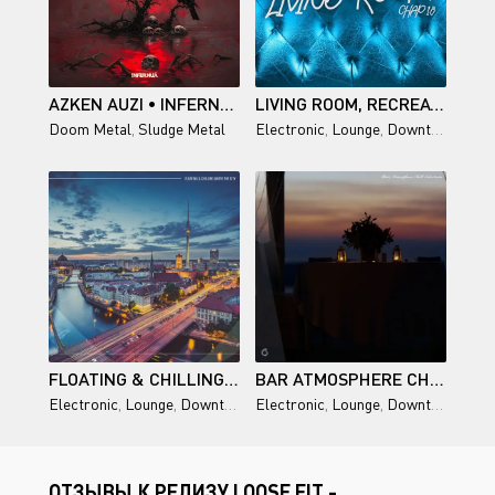
AZKEN AUZI • INFERNUA
LIVING ROOM, RECREATION SOUNDTRACK, CHAP.18
Doom Metal
,
Sludge Metal
Electronic
,
Lounge
,
Downtempo
,
Chi
FLOATING & CHILLING ABOVE THE CITY
BAR ATMOSPHERE CHILL SELECTIONS
Electronic
,
Lounge
,
Downtempo
Electronic
,
Chillout
,
Lounge
,
Downtempo
,
Chi
ОТЗЫВЫ К РЕЛИЗУ LOOSE FIT -