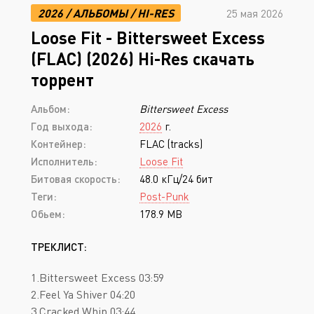
2026
/
АЛЬБОМЫ
/
HI-RES
25 мая 2026
Loose Fit - Bittersweet Excess
(FLAC) (2026) Hi-Res скачать
торрент
Альбом:
Bittersweet Excess
Год выхода:
2026
г.
Контейнер:
FLAC (tracks)
Исполнитель:
Loose Fit
Битовая скорость:
48.0 кГц/24 бит
Теги:
Post-Punk
Обьем:
178.9 MB
ТРЕКЛИСТ:
1.Bittersweet Excess 03:59
2.Feel Ya Shiver 04:20
3.Cracked Whip 03:44