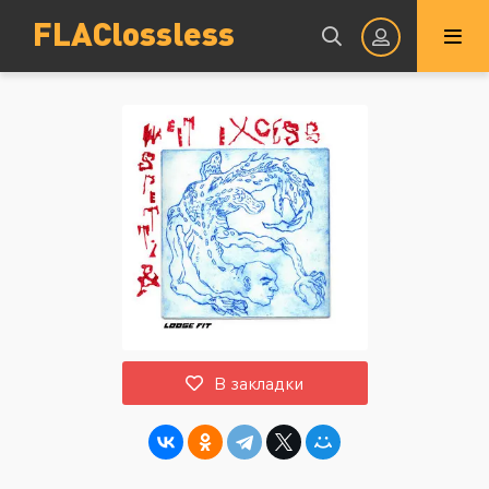
FLAClossless
Авторизация
Запомнить
ВОЙТИ НА САЙТ
В закладки
Регистрация
Восстановить пароль
Или войти через