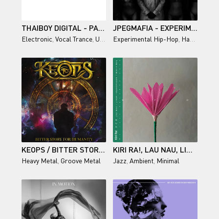
THAIBOY DIGITAL - PARADISE (2026)
JPEGMAFIA - EXPERIMENTAL RAP (2026)
Electronic
,
Vocal Trance
,
Uplifting Trance
Experimental Hip-Hop
,
Progressive House
,
Hardcore Hip-Hop
,
Danc
KEOPS / BITTER STORY FOR HUMANITY
KIRI RA!, LAU NAU, LINDA FREDRIKSSON, MATTI BYE / NEN
Heavy Metal
,
Groove Metal
Jazz
,
Ambient
,
Minimal