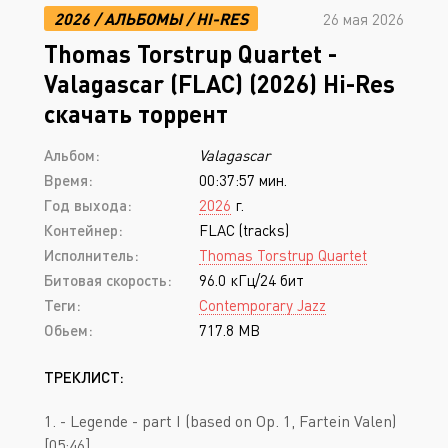
2026
/
АЛЬБОМЫ
/
HI-RES
26 мая 2026
Thomas Torstrup Quartet -
Valagascar (FLAC) (2026) Hi-Res
скачать торрент
Альбом:
Valagascar
Время:
00:37:57 мин.
Год выхода:
2026
г.
Контейнер:
FLAC (tracks)
Исполнитель:
Thomas Torstrup Quartet
Битовая скорость:
96.0 кГц/24 бит
Теги:
Contemporary Jazz
Обьем:
717.8 MB
ТРЕКЛИСТ:
1. - Legende - part I (based on Op. 1, Fartein Valen)
[05:46]