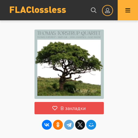
FLAClossless
Авторизация
Запомнить
ВОЙТИ НА САЙТ
В закладки
Регистрация
Восстановить пароль
Или войти через