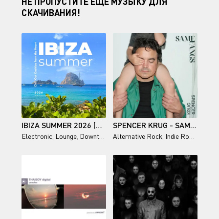
НЕ ПРОПУСТИТЕ ЕЩЕ МУЗЫКУ ДЛЯ
СКАЧИВАНИЯ!
IBIZA SUMMER 2026 (CHILL OUT COOKIES FROM THE HEART)
SPENCER KRUG - SAME FANGS (2026)
Electronic
,
Lounge
,
Downtempo
Alternative Rock
,
Chillout
,
Indie Rock
,
Singer