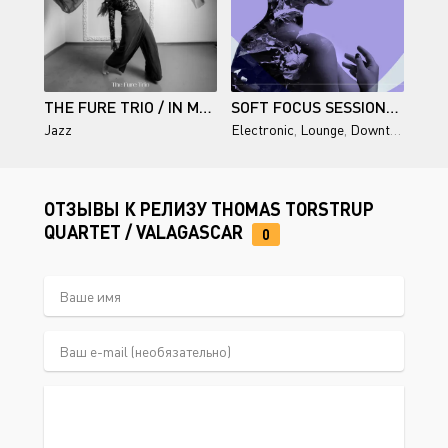
THE FURE TRIO / IN MOTION
SOFT FOCUS SESSIONS FOR QUIET PRODUCTIVITY
Jazz
Electronic
,
Lounge
,
Downtempo
,
Chi
ОТЗЫВЫ К РЕЛИЗУ THOMAS TORSTRUP
QUARTET / VALAGASCAR
0