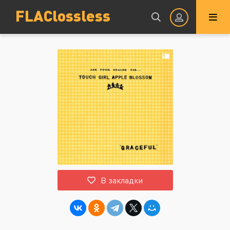
FLAClossless
Авторизация
Запомнить
ВОЙТИ НА САЙТ
В закладки
Регистрация
Восстановить пароль
Или войти через