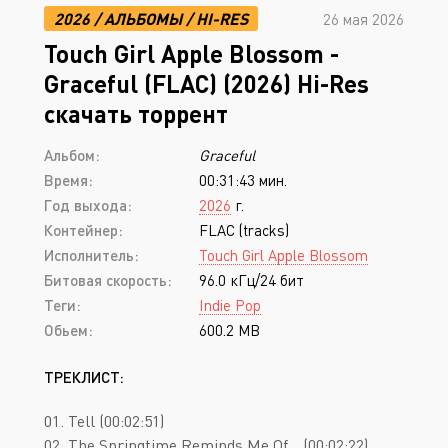
2026
/
АЛЬБОМЫ
/
HI-RES
26 мая 2026
Touch Girl Apple Blossom -
Graceful (FLAC) (2026) Hi-Res
скачать торрент
Альбом:
Graceful
Время:
00:31:43 мин.
Год выхода:
2026
г.
Контейнер:
FLAC (tracks)
Исполнитель:
Touch Girl Apple Blossom
Битовая скорость:
96.0 кГц/24 бит
Теги:
Indie Pop
Обьем:
600.2 MB
ТРЕКЛИСТ:
01. Tell (00:02:51)
02. The Springtime Reminds Me Of... (00:02:22)