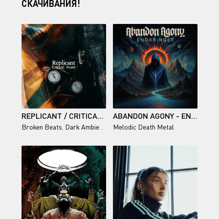
СКАЧИВАНИЯ!
REPLICANT / CRITICAL POINT
ABANDON AGONY - ENDBRINGER
Broken Beats
,
Dark Ambient
,
Modern Electro
Melodic Death Metal
,
EBM
,
Glitch
,
Industri