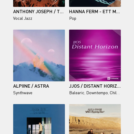
ANTHONY JOSEPH / THE ARK
HANNA FERM - ETT MINNE I TAGET (EP) - 2026
Vocal Jazz
Pop
ALPIINE / ASTRA
JJOS / DISTANT HORIZON
Synthwave
Balearic
,
Downtempo
,
Chillout