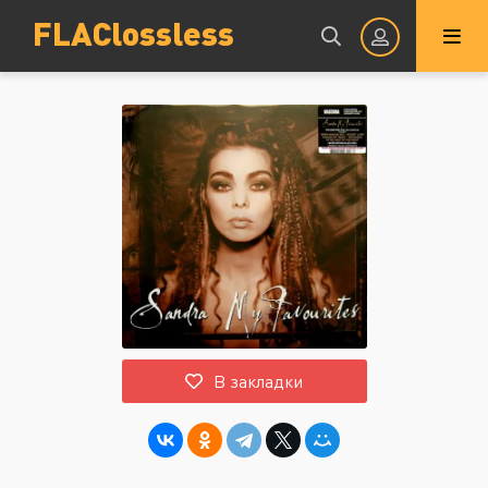
FLAClossless
Авторизация
Запомнить
ВОЙТИ НА САЙТ
В закладки
Регистрация
Восстановить пароль
Или войти через