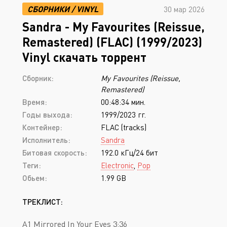
СБОРНИКИ
/
VINYL
30 мар 2026
Sandra - My Favourites (Reissue,
Remastered) (FLAC) (1999/2023)
Vinyl скачать торрент
Сборник:
My Favourites (Reissue,
Remastered)
Время:
00:48:34 мин.
Годы выхода:
1999/2023 гг.
Контейнер:
FLAC (tracks)
Исполнитель:
Sandra
Битовая скорость:
192.0 кГц/24 бит
Теги:
Electronic
,
Pop
Обьем:
1.99 GB
ТРЕКЛИСТ:
A1 Mirrored In Your Eyes 3:36