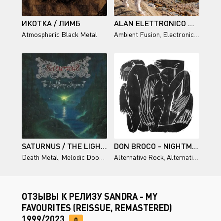
ИКОТКА / ЛИМБ
ALAN ELETTRONICO — ODYSSEY
Atmospheric Black Metal
Ambient Fusion
,
Electronica
,
Chillou
SATURNUS / THE LIGHTHOUSE SESSION II
DON BROCO - NIGHTMARE TRIPPING
Death Metal
,
Melodic Doom Metal
Alternative Rock
,
Alternative Metal
,
ОТЗЫВЫ К РЕЛИЗУ SANDRA - MY
FAVOURITES (REISSUE, REMASTERED)
1999/2023
0