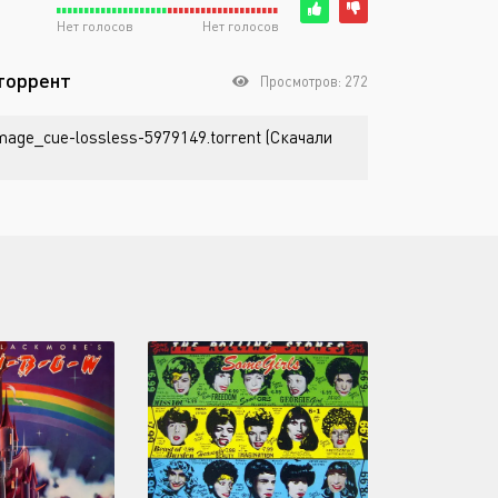
Нет голосов
Нет голосов
 торрент
Просмотров: 272
c-image_cue-lossless-5979149.torrent (Скачали