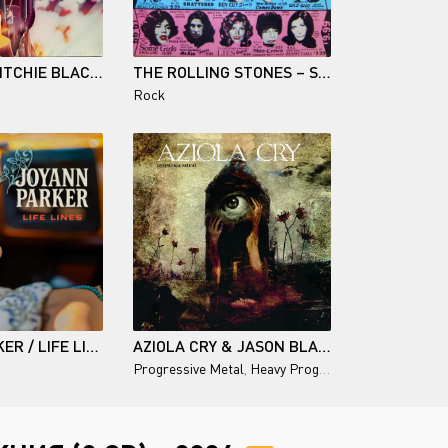
RAINBOW - RITCHIE BLACKMORE'S RAINBOW 1975
THE ROLLING STONES – SOME GIRLS - 1978
Rock
JOYANN PARKER / LIFE LINES
AZIOLA CRY & JASON BLAKE / DYSPHORIA RITUAL
Progressive Metal
,
Heavy Prog
,
Instrumental