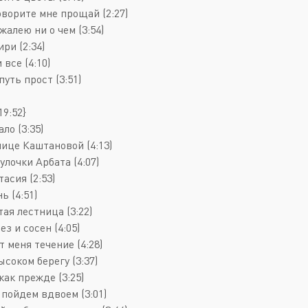
оворите мне прощай (2:27)
 жалею ни о чем (3:54)
ири (2:34)
 все (4:10)
путь прост (3:51)
19:52}
ало (3:35)
лице Каштановой (4:13)
улочки Арбата (4:07)
тасия (2:53)
ь (4:51)
тая лестница (3:22)
рез и сосен (4:05)
т меня течение (4:28)
ысоком берегу (3:37)
 как прежде (3:25)
 пойдем вдвоем (3:01)