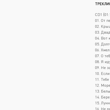
ТРЕКЛИ
CD1 {01:
01. От п
02. Крыш
03. Двад
04. Вот 
05. Дол
06. Хмел
07. О теб
08. Я ид
09. Не з
10. Если.
11. Тебе 
12. Море
13. Белы
14. Бере
15. Лунн
16. Не р