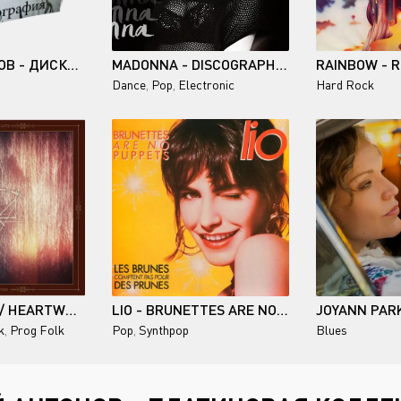
ЮРИЙ АНТОНОВ - ДИСКОГРАФИЯ 1973-1990
MADONNA - DISCOGRAPHY (25 CD ORIGINAL MASTERING) - 1985-2015
Dance
,
Pop
,
Electronic
Hard Rock
ITERUM NATA / HEARTWOOD
LIO - BRUNETTES ARE NO PUPPETS (12'' MAXI-SINGLE)
k
,
Prog Folk
Pop
,
Synthpop
Blues