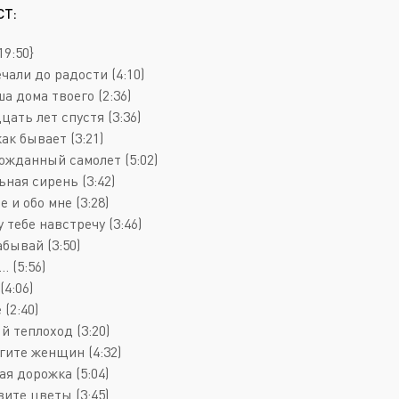
Deathcore
Jazz
СТ:
Death Metal
Pop
19:50}
Doom Metal
AOR
ечали до радости (4:10)
а дома твоего (2:36)
Folk Metal
Blues Rock
цать лет спустя (3:36)
Gothic Metal
Classic Rock
как бывает (3:21)
гожданный самолет (5:02)
Groove Metal
Folk Rock
ьная сирень (3:42)
Heavy Metal
Hard Rock
е и обо мне (3:28)
у тебе навстречу (3:46)
Melodic Death Metal
New Wave
абывай (3:50)
.. (5:56)
(4:06)
 (2:40)
й теплоход (3:20)
гите женщин (4:32)
ая дорожка (5:04)
вите цветы (3:45)