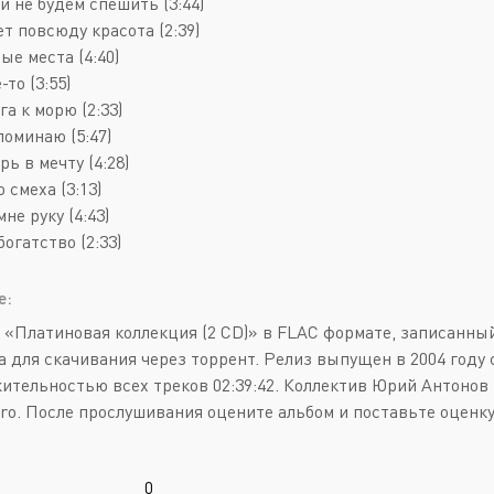
й не будем спешить (3:44)
т повсюду красота (2:39)
ые места (4:40)
-то (3:55)
га к морю (2:33)
поминаю (5:47)
рь в мечту (4:28)
о смеха (3:13)
мне руку (4:43)
богатство (2:33)
е:
 «Платиновая коллекция (2 CD)» в FLAC формате, записанны
а для скачивания через торрент. Релиз выпущен в 2004 году с
ительностью всех треков 02:39:42. Коллектив Юрий Антонов
tro. После прослушивания оцените альбом и поставьте оценку
0