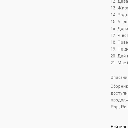
12. Дава
13. Живе
14. Родн
15. А где
16. Доро
17. Я вс
18. Пове
19. Не д
20. Дай 
21. Мое 
Описани
Сборник
доступн
продолж
Pop, Re
Рейтинг