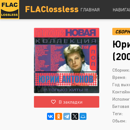
FLAClossless
ГЛАВНАЯ
НАВИГА
СБОР
DSD
Юри
Hi-Res
Lossless
(20
Vinyl
Топ 100
Сборник
Время:
Год вых
Контейн
Исполни
В закладки
Битовая 
Теги:
Обьем: