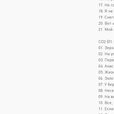
17. Не г
18. Я не
19. Снег
20. Вот и
21. Мой 
CD2 {01:
01. Зерк
02. На у
03. Пере
04. Анас
05. Жизн
06. Золо
07. У бе
08. Несе
09. На в
10. Все,
11. Если