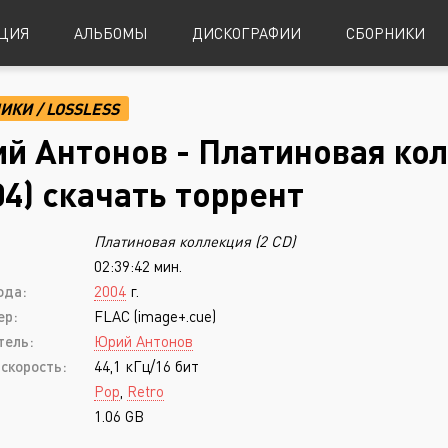
ЦИЯ
АЛЬБОМЫ
ДИСКОГРАФИИ
СБОРНИКИ
НИКИ
/
LOSSLESS
Alternative Metal
Power Metal
й Антонов - Платиновая кол
Alternative Rock
Progressive Metal
04) скачать торрент
Indie Rock
Sludge Metal
:
Платиновая коллекция (2 CD)
Industrial Metal
Speed Metal
02:39:42 мин.
Metalcore
Symphonic Metal
ода:
2004
г.
Nu-Metal
Symphonic Power Metal
ер:
FLAC (image+.cue)
тель:
Юрий Антонов
Post-Hardcore
Thrash Metal
скорость:
44,1 кГц/16 бит
Punk Rock
Blues
Pop
,
Retro
1.06 GB
Black Metal
Classical