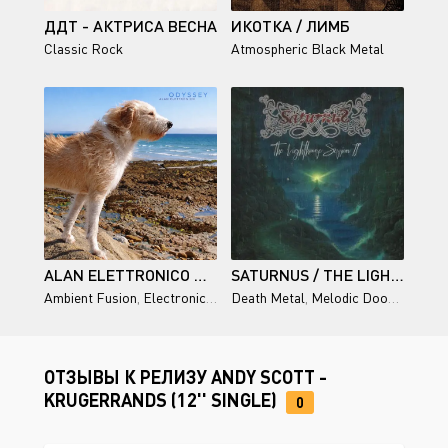
ДДТ - АКТРИСА ВЕСНА
ИКОТКА / ЛИМБ
Classic Rock
Atmospheric Black Metal
ALAN ELETTRONICO — ODYSSEY
SATURNUS / THE LIGHTHOUSE SESSION II
Ambient Fusion
,
Electronica
,
Chillout
Death Metal
,
Techno
,
Melodic Doom Metal
ОТЗЫВЫ К РЕЛИЗУ ANDY SCOTT -
KRUGERRANDS (12'' SINGLE)
0