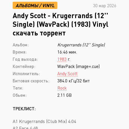
АЛЬБОМЫ
/
VINYL
30 мар 2026
Andy Scott - Krugerrands (12''
Single) (WavPack) (1983) Vinyl
скачать торрент
Альбом:
Krugerrands (12'' Single)
Время:
16:46 мин.
Год выхода:
1983
г.
Контейнер:
WavPack (image+.cue)
Исполнитель:
Andy Scott
Битовая скорость:
384.0 кГц/32 бит
Теги:
Rock
Обьем:
2.11 GB
ТРЕКЛИСТ:
A1 Krugerrands (Club Mix) 4:04
A2 Face 4:48