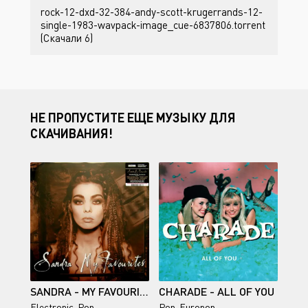
rock-12-dxd-32-384-andy-scott-krugerrands-12-
single-1983-wavpack-image_cue-6837806.torrent
(Скачали 6)
НЕ ПРОПУСТИТЕ ЕЩЕ МУЗЫКУ ДЛЯ
СКАЧИВАНИЯ!
SANDRA - MY FAVOURITES (REISSUE, REMASTERED) 1999/2023
CHARADE - ALL OF YOU
Electronic
,
Pop
Pop
,
Europop