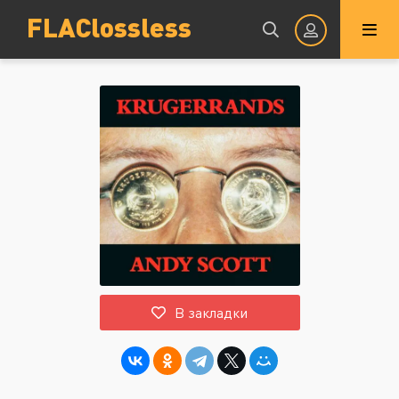
FLAClossless
Авторизация
Запомнить
ВОЙТИ НА САЙТ
В закладки
Регистрация
Восстановить пароль
Или войти через