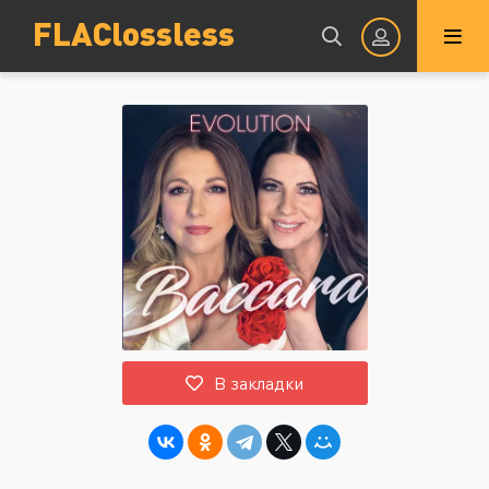
FLAClossless
Авторизация
Запомнить
ВОЙТИ НА САЙТ
В закладки
Регистрация
Восстановить пароль
Или войти через