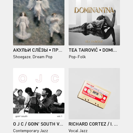
АКУЛЬИ СЛЁЗЫ • ПРИНЦЕССА БЕСПОРЯДКА
TEA TAIROVIĆ • DOMINANTNA
Shoegaze
,
Dream Pop
Pop-Folk
O J C / GOIN' SOUTH VOL. 1
RICHARD CORTEZ / I. SPRING
Contemporary Jazz
Vocal Jazz