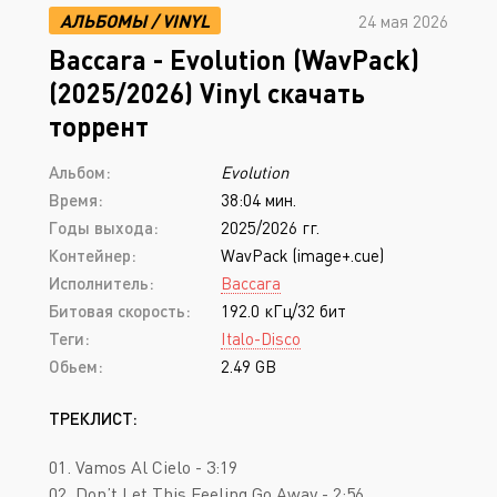
АЛЬБОМЫ
/
VINYL
24 мая 2026
Baccara - Evolution (WavPack)
(2025/2026) Vinyl скачать
торрент
Альбом:
Evolution
Время:
38:04 мин.
Годы выхода:
2025/2026 гг.
Контейнер:
WavPack (image+.cue)
Исполнитель:
Baccara
Битовая скорость:
192.0 кГц/32 бит
Теги:
Italo-Disco
Обьем:
2.49 GB
ТРЕКЛИСТ:
01. Vamos Al Cielo - 3:19
02. Don’t Let This Feeling Go Away - 2:56