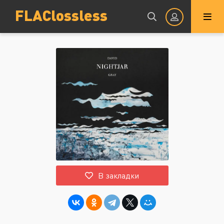
FLAClossless
Авторизация
Запомнить
ВОЙТИ НА САЙТ
В закладки
Регистрация
Восстановить пароль
Или войти через