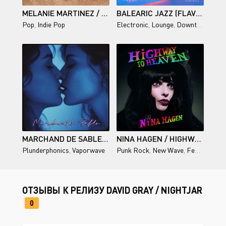
MELANIE MARTINEZ / HADES
BALEARIC JAZZ (FLAVOURED CHILL OUT TUNES), VOL. 2
Pop
,
Indie Pop
Electronic
,
Lounge
,
Downtempo
,
Ja
MARCHAND DE SABLE — VERSION PREMIUM
NINA HAGEN / HIGHWAY TO HEAVEN
Plunderphonics
,
Vaporwave
Punk Rock
,
New Wave
,
Female vocal
ОТЗЫВЫ К РЕЛИЗУ DAVID GRAY / NIGHTJAR
0