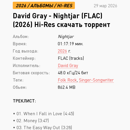
2026
/
АЛЬБОМЫ
/
HI-RES
29 мар 2026
David Gray - Nightjar (FLAC)
(2026) Hi-Res скачать торрент
Альбом:
Nightjar
Время:
01:17:19 мин.
Год выхода:
2026
г.
Контейнер:
FLAC (tracks)
Исполнитель:
David Gray
Битовая скорость:
48.0 кГц/24 бит
Теги:
Folk Rock
,
Singer-Songwriter
Обьем:
862.4 MB
ТРЕКЛИСТ:
• 01. When I Fall in Love (4:45)
• 02. Money (3:47)
• 03. The Easy Way Out (3:28)