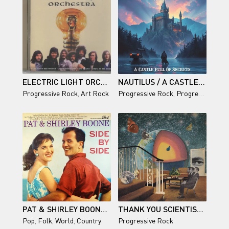
ELECTRIC LIGHT ORCHESTRA / THE BEST OF
NAUTILUS / A CASTLE FULL OF SECRETS
Progressive Rock
,
Art Rock
Progressive Rock
,
Progressive Electronic
PAT & SHIRLEY BOONE - SIDE BY SIDE
THANK YOU SCIENTIST – TERRAFORMER
Pop
,
Folk
,
World
,
Country
Progressive Rock