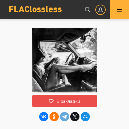
FLAClossless
Авторизация
Запомнить
ВОЙТИ НА САЙТ
В закладки
Регистрация
Восстановить пароль
Или войти через