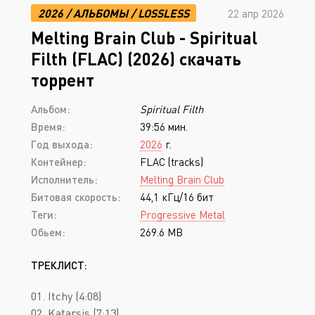
2026
/
АЛЬБОМЫ
/
LOSSLESS
22 апр 2026
Melting Brain Club - Spiritual
Filth (FLAC) (2026) скачать
торрент
Альбом:
Spiritual Filth
Время:
39:56 мин.
Год выхода:
2026
г.
Контейнер:
FLAC (tracks)
Исполнитель:
Melting Brain Club
Битовая скорость:
44,1 кГц/16 бит
Теги:
Progressive Metal
Обьем:
269.6 MB
ТРЕКЛИСТ:
01. Itchy (4:08)
02. Katarsis (7:13)