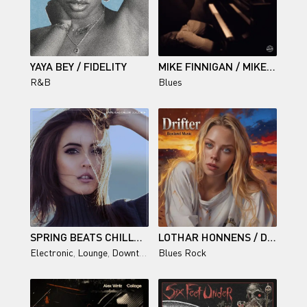
YAYA BEY / FIDELITY
MIKE FINNIGAN / MIKE FINNIGAN
R&B
Blues
SPRING BEATS CHILLOUT COLLECTION
LOTHAR HONNENS / DRIFTER
Electronic
,
Lounge
,
Downtempo
Blues Rock
,
Chillout