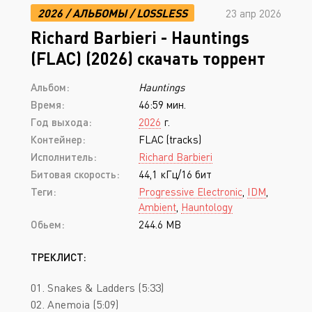
2026
/
АЛЬБОМЫ
/
LOSSLESS
23 апр 2026
Richard Barbieri - Hauntings
(FLAC) (2026) скачать торрент
Альбом:
Hauntings
Время:
46:59 мин.
Год выхода:
2026
г.
Контейнер:
FLAC (tracks)
Исполнитель:
Richard Barbieri
Битовая скорость:
44,1 кГц/16 бит
Теги:
Progressive Electronic
,
IDM
,
Ambient
,
Hauntology
Обьем:
244.6 MB
ТРЕКЛИСТ:
01. Snakes & Ladders (5:33)
02. Anemoia (5:09)