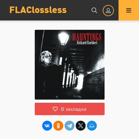
FLAClossless
Авторизация
Запомнить
ВОЙТИ НА САЙТ
В закладки
Регистрация
Восстановить пароль
Или войти через