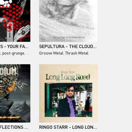
FOO FIGHTERS - YOUR FAVORITE TOY
SEPULTURA - THE CLOUD OF UNKNOWING
k
,
post-grunge
,
hard rock
Groove Metal
,
Thrash Metal
URIDIUM / REFLECTIONS OF INSANITY
RINGO STARR - LONG LONG ROAD