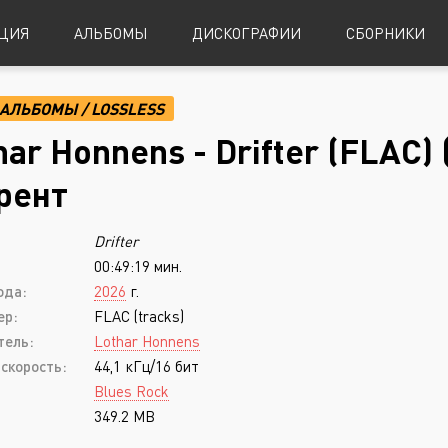
ЦИЯ
АЛЬБОМЫ
ДИСКОГРАФИИ
СБОРНИКИ
АЛЬБОМЫ
/
LOSSLESS
Alternative Metal
Power Metal
har Honnens - Drifter (FLAC) 
Alternative Rock
Progressive Metal
рент
Indie Rock
Sludge Metal
Drifter
Industrial Metal
Speed Metal
00:49:19 мин.
Metalcore
Symphonic Metal
ода:
2026
г.
Nu-Metal
Symphonic Power Metal
ер:
FLAC (tracks)
тель:
Lothar Honnens
Post-Hardcore
Thrash Metal
скорость:
44,1 кГц/16 бит
Punk Rock
Blues
Blues Rock
349.2 MB
Black Metal
Classical