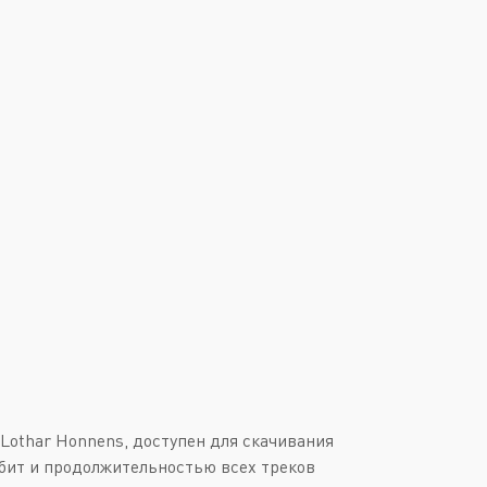
Downtempo
Или войти через
Industrial
Italo-Disco
New Age
Synthpop
Synthwave
Techno
Trance
Lothar Honnens, доступен для скачивания
6 бит и продолжительностью всех треков