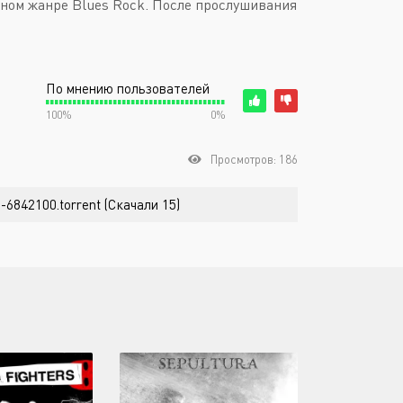
льном жанре Blues Rock. После прослушивания
По мнению пользователей
100%
0%
Просмотров: 186
s-6842100.torrent (Скачали 15)