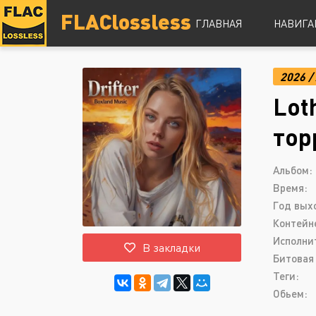
FLAClossless
ГЛАВНАЯ
НАВИГА
2026
/
DSD
Lot
Hi-Res
Lossless
тор
Vinyl
Топ 100
Альбом:
Время:
Год вых
Контейн
Исполни
В закладки
Битовая 
Теги:
Обьем: