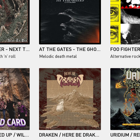
SIX FEET UNDER - NEXT TO DIE
AT THE GATES - THE GHOST OF A FUTURE DEAD
h 'n' roll
Melodic death metal
Alternative roc
DEATH WARMED UP / WILDCARD
DRAKEN / HERE BE DRAKEN