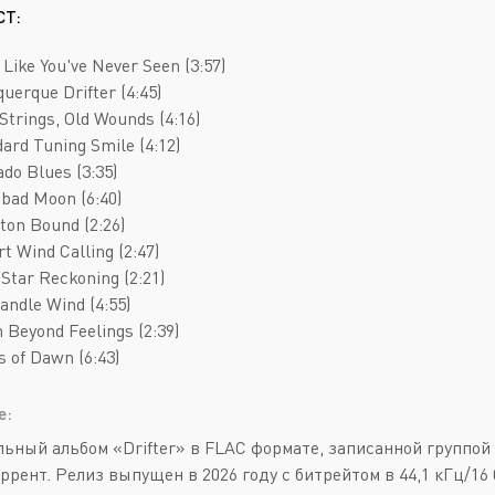
Deathcore
Jazz
СТ:
Death Metal
Pop
 Like You've Never Seen (3:57)
Doom Metal
AOR
querque Drifter (4:45)
Strings, Old Wounds (4:16)
Folk Metal
Blues Rock
dard Tuning Smile (4:12)
Gothic Metal
Classic Rock
ado Blues (3:35)
sbad Moon (6:40)
Groove Metal
Folk Rock
ton Bound (2:26)
Heavy Metal
Hard Rock
rt Wind Calling (2:47)
 Star Reckoning (2:21)
Melodic Death Metal
New Wave
andle Wind (4:55)
h Beyond Feelings (2:39)
s of Dawn (6:43)
е:
ьный альбом «Drifter» в FLAC формате, записанной группой 
оррент. Релиз выпущен в 2026 году с битрейтом в 44,1 кГц/1