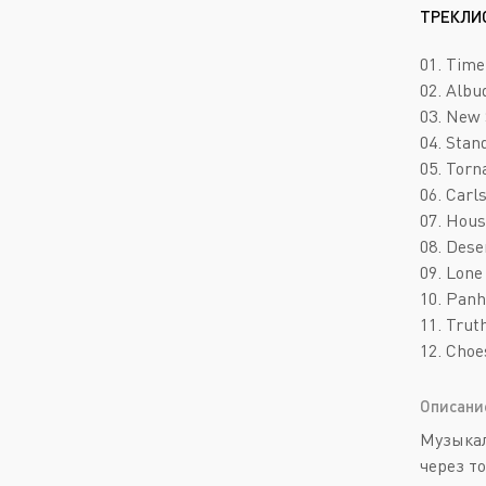
ТРЕКЛИ
01. Time
02. Albu
03. New 
04. Stan
05. Torn
06. Carl
07. Hous
08. Dese
09. Lone
10. Panh
11. Trut
12. Choe
Описани
Музыкал
через т